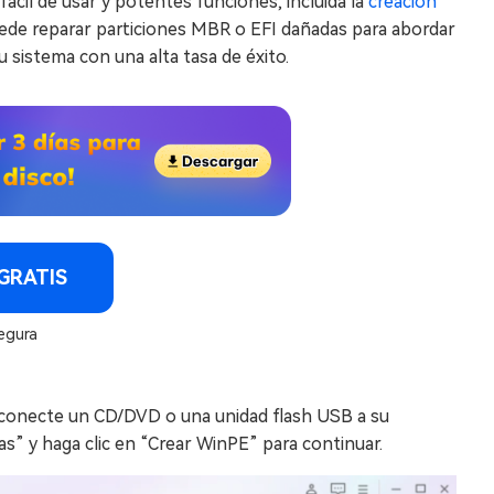
fácil de usar y potentes funciones, incluida la
creación
uede reparar particiones MBR o EFI dañadas para abordar
su sistema con una alta tasa de éxito.
GRATIS
egura
, conecte un CD/DVD o una unidad flash USB a su
as” y haga clic en “Crear WinPE” para continuar.