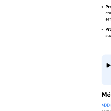
Pr
co
err
Pr
su
Mé
4DDi