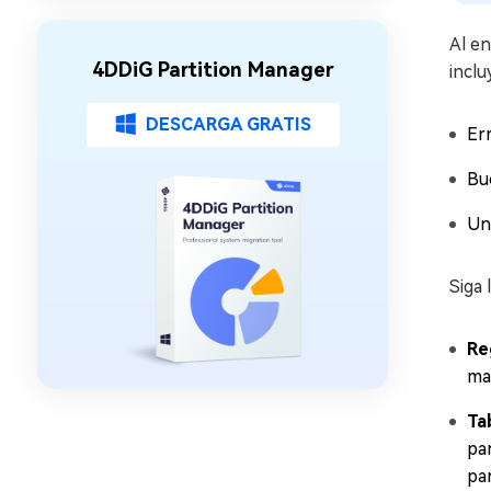
Al en
4DDiG Partition Manager
inclu
DESCARGA GRATIS
Err
Bu
Un
Siga 
Re
ma
Ta
pa
par