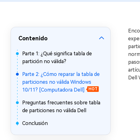
en minutos
Mac Boot Genius
Reparar problemas de Mac
gratis
Enco
Contenido
exper
parti
Parte 1: ¿Qué significa tabla de
norma
partición no válida?
pasos
artíc
Parte 2: ¿Cómo reparar la tabla de
Dell
particiones no válida Windows
10/11? [Computadora Dell]
HOT
Preguntas frecuentes sobre tabla
de particiones no válida Dell
Conclusión