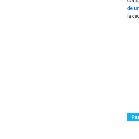
compu
de u
la ca