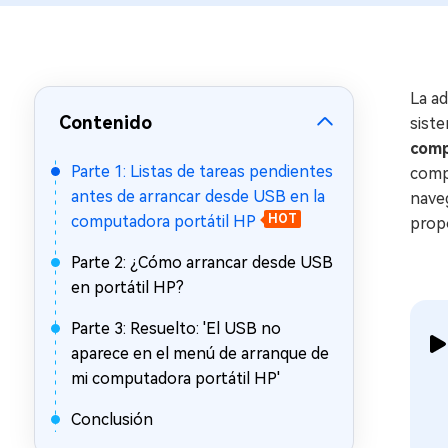
en minutos
Mac Boot Genius
Reparar problemas de Mac
gratis
La ad
Contenido
siste
comp
Parte 1: Listas de tareas pendientes
comp
antes de arrancar desde USB en la
naveg
computadora portátil HP
HOT
prop
Parte 2: ¿Cómo arrancar desde USB
en portátil HP?
Parte 3: Resuelto: 'El USB no
aparece en el menú de arranque de
mi computadora portátil HP'
Conclusión