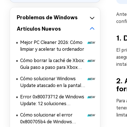
Ante
Problemas de Windows
confi
Artículos Nuevos
1. 
Mejor PC Cleaner 2026: Cómo
limpiar y acelerar tu ordenador
El pr
asegu
Cómo borrar la caché de Xbox:
insta
Guía paso a paso para Xbox
Series X/S y la aplicación Xbox
Cómo solucionar Windows
2. 
Update atascado en la pantalla
fo
de reinicio
Error 0x80073712 de Windows
Para 
Update: 12 soluciones
tener
efectivas
Cómo solucionar el error
limi
0x800705b4 de Windows