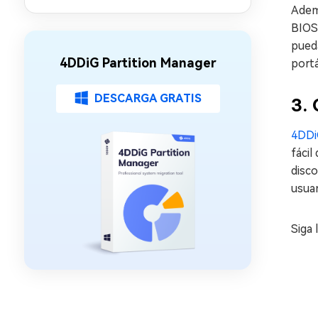
Update: 11 soluciones
Adem
BIOS
pueda
4DDiG Partition Manager
portá
DESCARGA GRATIS
3.
4DDi
fácil
disco
usuar
Siga 