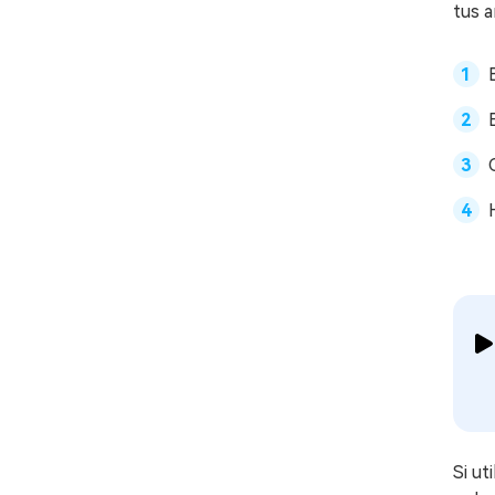
tus a
Si ut