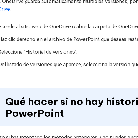
. OneDrive guarda automáticamente múltiples versiones, po
rive
.
Accede al sitio web de OneDrive o abre la carpeta de OneDrive 
Haz clic derecho en el archivo de PowerPoint que deseas resta
Selecciona "Historial de versiones".
Del listado de versiones que aparece, selecciona la versión que
Qué hacer si no hay histor
PowerPoint
so si has intentado los métodos anteriores y no puedes enco