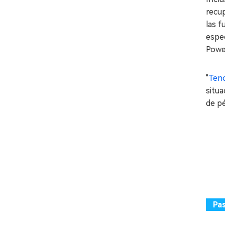
recup
las 
espe
Powe
"
Ten
situa
de p