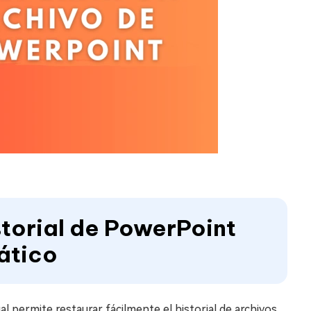
storial de PowerPoint
ático
 permite restaurar fácilmente el historial de archivos