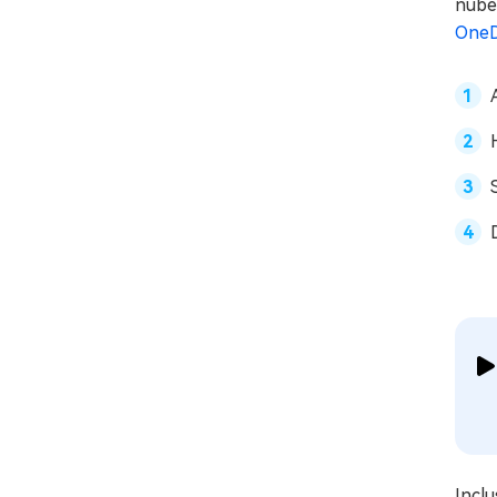
nube
OneD
Inclu