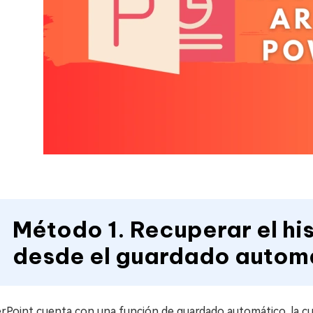
Método 1. Recuperar el hi
desde el guardado autom
Point cuenta con una función de guardado automático, la cual