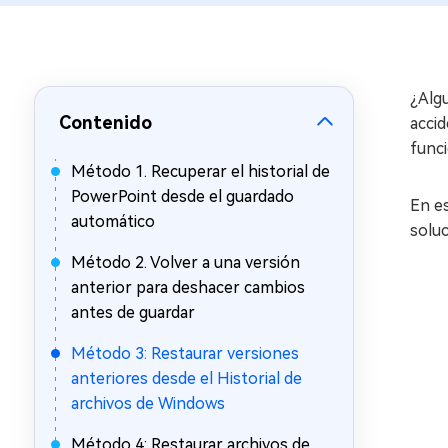
en minutos
Mac Boot Genius
Reparar problemas de Mac
gratis
¿Alg
Contenido
accid
funci
Método 1. Recuperar el historial de
PowerPoint desde el guardado
En es
automático
soluc
Método 2. Volver a una versión
anterior para deshacer cambios
antes de guardar
Método 3: Restaurar versiones
anteriores desde el Historial de
archivos de Windows
Método 4: Restaurar archivos de