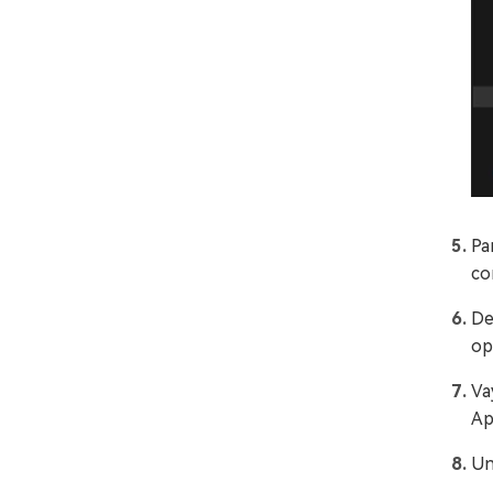
Pa
co
De
op
Va
Ap
Un