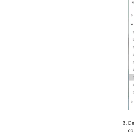
De
co