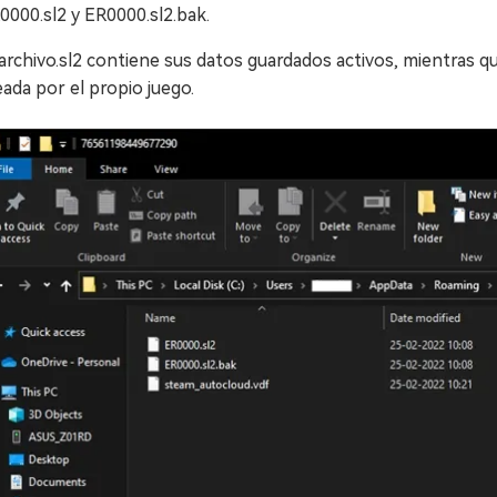
0000.sl2 y ER0000.sl2.bak.
 archivo.sl2 contiene sus datos guardados activos, mientras q
eada por el propio juego.