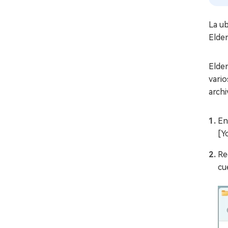
La ub
Elden
Elde
vario
archi
En
[Y
Re
cu