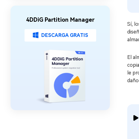
4DDiG Partition Manager
Sí, l
dise
DESCARGA GRATIS
almac
El al
copia
le pr
daños