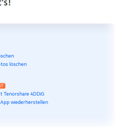
öschen
otos löschen
BT
it Tenorshare 4DDiG
 App wiederherstellen