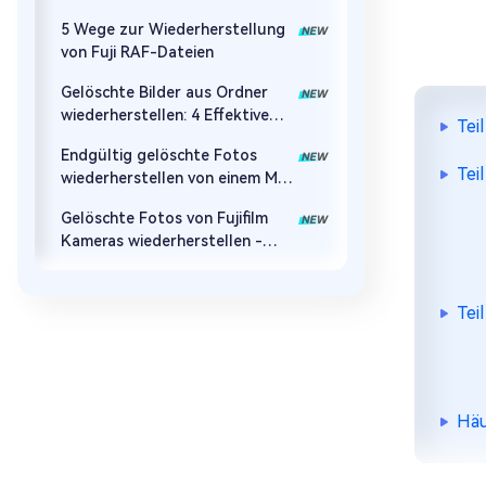
5 Wege zur Wiederherstellung
von Fuji RAF-Dateien
Gelöschte Bilder aus Ordner
wiederherstellen: 4 Effektive
Tei
Methoden zur
Endgültig gelöschte Fotos
Wiederherstellung
Tei
wiederherstellen von einem Mac
| 5 Bewährte Methoden
Gelöschte Fotos von Fujifilm
Kameras wiederherstellen -
2026
Tei
Häu