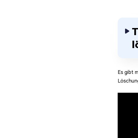
T
l
Es gibt 
Löschung