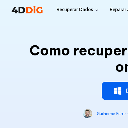
Recuperar Dados
Reparar 
Windows/Mac
Desktop
File R
Windows Data Recovery
Como recuper
Recuperar Arquivos Apagados de Win
Reparar
Mac Data Recovery
Email 
o
Recuperar Arquivos Apagados de Mac
Reparar
DLL Fi
iOS/Android
Corrigi
iPhone Data Recovery
Recuperar Dados Perdidos de iPhone/i
Online
Android Recovery
Online
Guilherme Ferrei
Recuperar Arquivos no Android Sem Ro
Recuper
WhatsApp Recovery