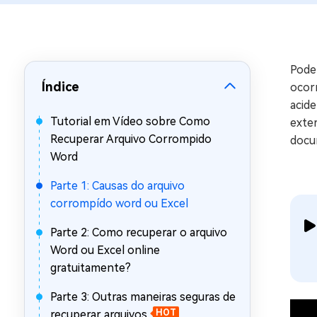
Recuperar Dados de WhatsApp no iPho
Pode
Índice
ocor
acide
Tutorial em Vídeo sobre Como
exter
Recuperar Arquivo Corrompido
docu
Word
Parte 1: Causas do arquivo
corrompído word ou Excel
Parte 2: Como recuperar o arquivo
Word ou Excel online
gratuitamente?
Parte 3: Outras maneiras seguras de
recuperar arquivos
HOT