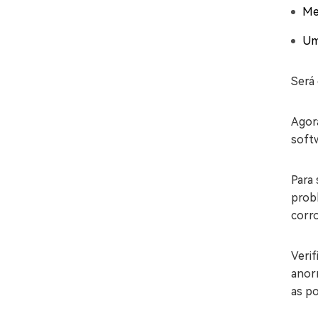
Me
Um
Será
Agor
softw
Para
prob
corr
Veri
anorm
as po