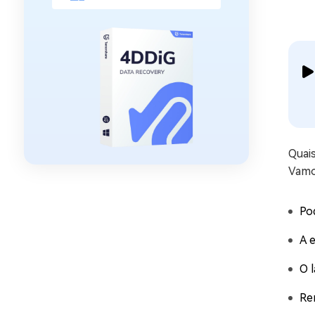
Quai
Vamo
Po
A e
O 
Re