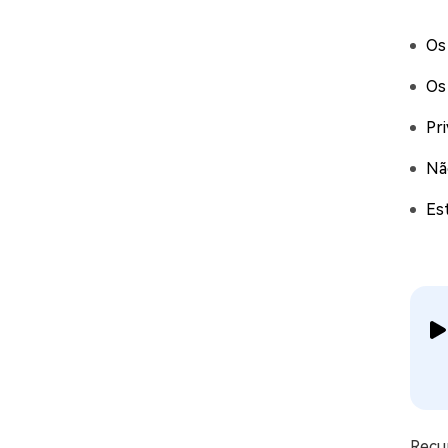
Os
Os
Pr
Nã
Es
Recu