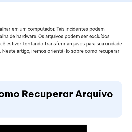
os e limpar arquivos inúteis no Mac
alhar em um computador. Tais incidentes podem
us
alha de hardware. Os arquivos podem ser excluídos
indows em Minutos
ê estiver tentando transferir arquivos para sua unidade
. Neste artigo, iremos orientá-lo sobre como recuperar
rátis
tis
 Checker
ão do Windows 11 Grátis
Como Recuperar Arquivo