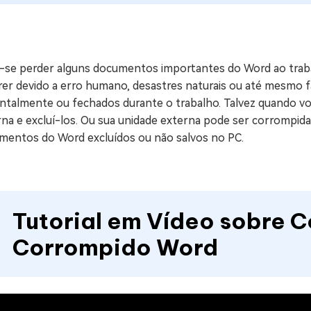
ne/Android
Excluir arquivos duplicad
Mais Ferramentas
-se perder alguns documentos importantes do Word ao trab
Windows Boot Geni
rer devido a erro humano, desastres naturais ou até mesmo f
Corrigir Problemas de W
ntalmente ou fechados durante o trabalho. Talvez quando voc
na e excluí-los. Ou sua unidade externa pode ser corrompida
Mac Boot Genius
G
mentos do Word excluídos ou não salvos no PC.
Corrigir Erros de Mac Grá
Windows 11 Upgrade
Verificador de Atualizaç
Tutorial em Vídeo sobre 
Corrompido Word