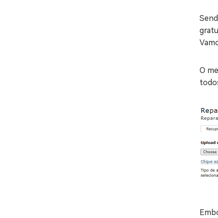
Send
grat
Vamo
O me
todo
Embo