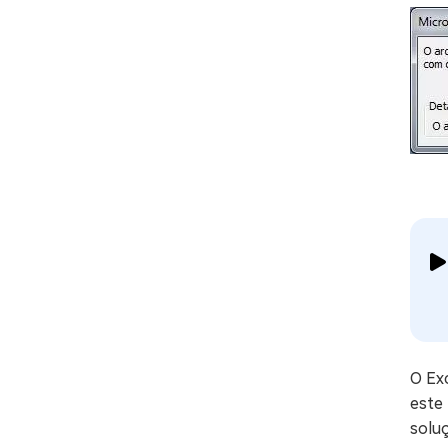
O Ex
este
solu