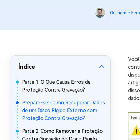
Recuperar Dados de WhatsApp no iPho
Guilherme Ferr
Você
Índice
contr
disp
Parte 1: O Que Causa Erros de
artig
Proteção Contra Gravação?
diss
dado
Prepare-se: Como Recuperar Dados
de um Disco Rígido Externo com
Proteção Contra Gravação?
Parte 2: Como Remover a Proteção
Contra Gravação do Disco Rígido