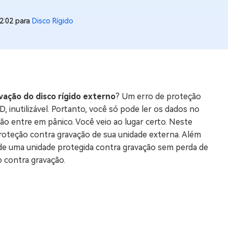
os e limpar arquivos inúteis no Mac
2:02 para
Disco Rígido
us
indows em Minutos
rátis
ação do disco rígido externo
? Um erro de proteção
tis
 inutilizável. Portanto, você só pode ler os dados no
o entre em pânico. Você veio ao lugar certo. Neste
 Checker
proteção contra gravação de sua unidade externa. Além
ão do Windows 11 Grátis
 de uma unidade protegida contra gravação sem perda de
 contra gravação.