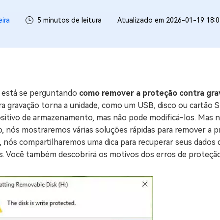
ne/Android
Excluir arquivos duplicad
eira
5 minutos de leitura
Atualizado em 2026-01-19 18:0
Mais Ferramentas
Windows Boot Geni
Corrigir Problemas de W
Mac Boot Genius
G
 está se perguntando
como remover a proteção contra grav
Corrigir Erros de Mac Grá
a gravação torna a unidade, como um USB, disco ou cartão SD,
ositivo de armazenamento, mas não pode modificá-los. Mas nã
Windows 11 Upgrade
o, nós mostraremos várias soluções rápidas para remover a 
Verificador de Atualizaç
o, nós compartilharemos uma dica para recuperar seus dados
s. Você também descobrirá os motivos dos erros de proteção