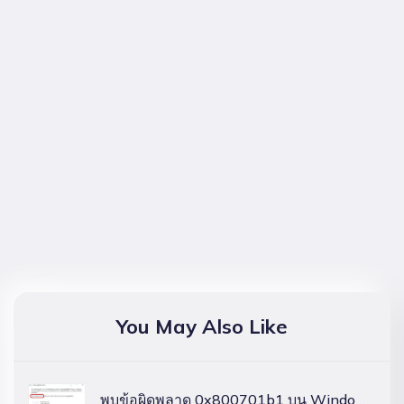
You May Also Like
พบข้อผิดพลาด 0x800701b1 บน Windows 11/10 หรือไม่? ตามนี้คือวิธีการแก้ไข