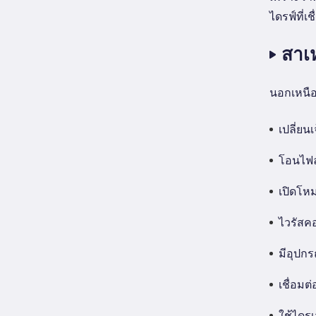
ไดรฟ์ที่เ
สาเ
นอกเหนือ
เปลี่ยน
โอนไฟล์
เปิดโห
ไวรัสคอ
มีอุปกร
เชื่อม
ใช้ไดรเ