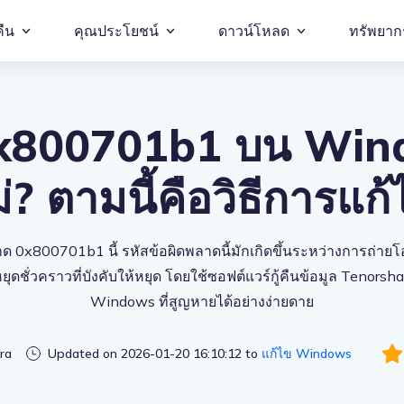
คืน
คุณประโยชน์
ดาวน์โหลด
ทรัพยาก
ารกู้คืนข้อมูลของ Windows
ตัวลบไฟล์ซ้ำ
การกู้คืนข้อมูล 4DDiG
สำหร
0x800701b1 บน Wind
ู้คืนข้อมูล Windows ฟรี
ตัวตรวจสอบการอัปเกรด Windows 11
ตัวลบไฟล์ซ้ำ
สำหรับ Win
่? ตามนี้คือวิธีการแก
ารกู้คืนข้อมูล Mac
ตัวตรวจสอบการอัปเกรด Window
ซ่อมวิดีโอออนไลน์ฟรี
พลาด 0x800701b1 นี้ รหัสข้อผิดพลาดนี้มักเกิดขึ้นระหว่างการถ่า
ซ่อมภาพ
ยุดชั่วคราวที่บังคับให้หยุด โดยใช้ซอฟต์แวร์กู้คืนข้อมูล Tenors
ซ่อมวิดีโอ
Windows ที่สูญหายได้อย่างง่ายดาย
ira
Updated on 2026-01-20 16:10:12 to
แก้ไข Windows