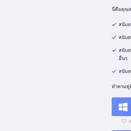
นี่คือคุ
สนับส
สนับส
สนับส
อื่นๆ
สนับส
ทำตามคู่
ด