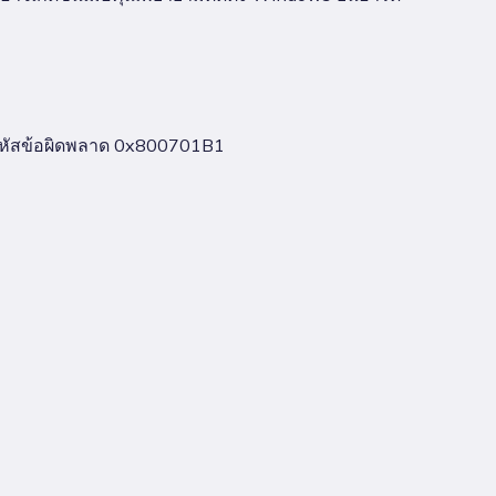
กฏรหัสข้อผิดพลาด 0x800701B1