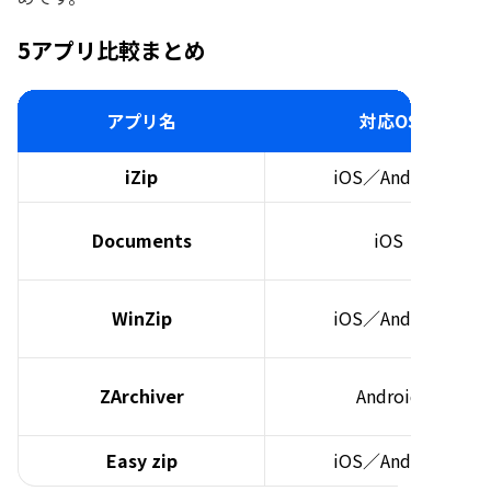
5アプリ比較まとめ
アプリ名
対応OS
iZip
iOS／Android
Documents
iOS
WinZip
iOS／Android
ZArchiver
Android
Easy zip
iOS／Android