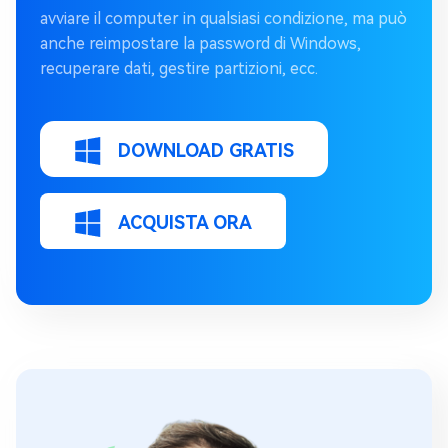
avviare il computer in qualsiasi condizione, ma può
anche reimpostare la password di Windows,
recuperare dati, gestire partizioni, ecc.
DOWNLOAD GRATIS
ACQUISTA ORA