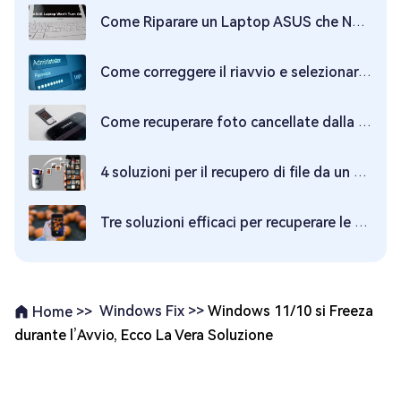
Come Riparare un Laptop ASUS che Non Si Accende - Tenorshare
Come correggere il riavvio e selezionare il dispositivo di avvio corretto Windows 10
Come recuperare foto cancellate dalla scheda SD su un telefono Android: consigli e trucchi aggiornati al 2025.
4 soluzioni per il recupero di file da un computer che non si avvia
Tre soluzioni efficaci per recuperare le foto dal cestino
Windows Fix >>
Windows 11/10 si Freeza
Home >>
durante l’Avvio, Ecco La Vera Soluzione