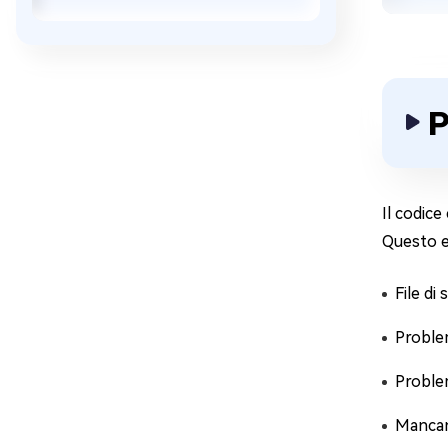
P
Il codice
Questo er
File di
Problem
Problem
Mancanz