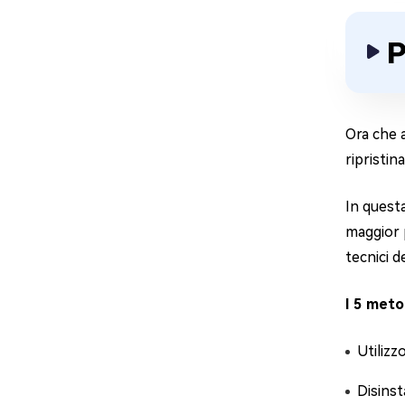
P
Ora che 
ripristi
In quest
maggior p
tecnici d
I 5 meto
Utilizz
Disinst