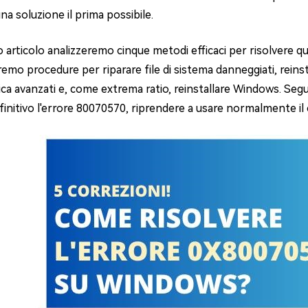
na soluzione il prima possibile.
4DDiG Email Repair
NUOVO
11 Upgrade Checker
Ripara i file PST/OST di Outlook danneggiati
ratuito dell'aggiornamento di Windows 11
 articolo analizzeremo cinque metodi efficaci per risolvere ques
mo procedure per riparare file di sistema danneggiati, reinsta
ca avanzati e, come extrema ratio, reinstallare Windows. Segu
initivo l'errore 80070570, riprendere a usare normalmente il 