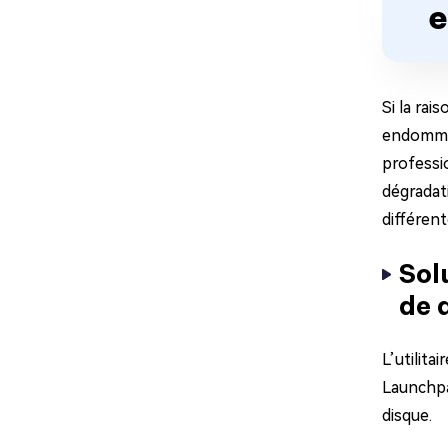
e
Si la rai
endommag
professio
dégradati
différent
Sol
de 
L’utilita
Launchpa
disque.