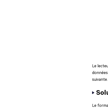
Le lecteu
données s
suivante.
Sol
Le forma