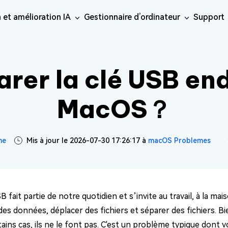
 et amélioration IA
Gestionnaire d’ordinateur
Support
inateur
Réseaux sociaux
iOS26
Réparation en ligne
Ressourc
ne Data Recovery
Android Recovery
érer les données perdues
rer la clé USB e
· Contourn
Récupérer les données Android
Réparation de v
e
uplicate File
aration de
Réparation de
Phone/iPad
IA
Windows 
Réparation de p
teur
éo
photo
· Cloner 
sApp Recovery
LINE Recovery
Réparation de fi
 guide de
t supprimer les fichiers
MacOS？
érer les données
Récupérer les discussions LINE
aration de
Réparation
ur
e
Réparation audi
sApp
sans sauvegarde
· Étendre 
cuments
audio
Nouveau
ratique
are Cleamio
· Convert
onseils et
e approfondi et
lioration de
Amélioration de
ne
Mis à jour le 2026-07-30 17:26:17 à
macOS Problemes
IA
IA
tion de Mac
éo
photo
tème
B fait partie de notre quotidien et s’invite au travail, à la ma
des données, déplacer des fichiers et séparer des fichiers. B
s Boot Genius
les problèmes Windows
ains cas, ils ne le font pas. C'est un problème typique dont 