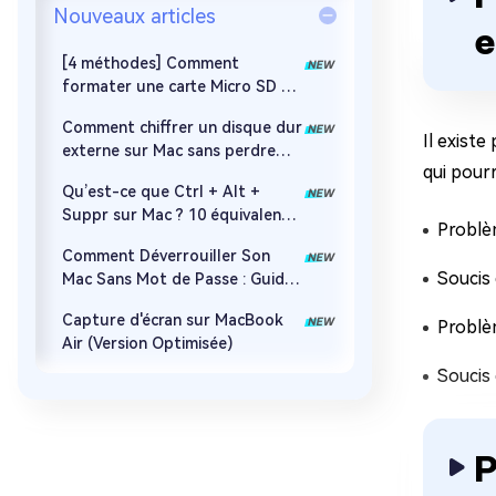
Nouveaux articles
[4 méthodes] Comment
formater une carte Micro SD en
FAT32 sur Mac ?
Comment chiffrer un disque dur
Il existe
externe sur Mac sans perdre
qui pourr
ses données ?
Qu’est-ce que Ctrl + Alt +
Suppr sur Mac ? 10 équivalents
Problè
à connaître !
Comment Déverrouiller Son
Soucis
Mac Sans Mot de Passe : Guide
Complet 2026
Capture d'écran sur MacBook
Problè
Air (Version Optimisée)
Soucis 
P