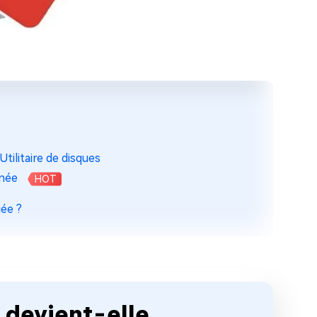
tilitaire de disques
nnée
HOT
gée ?
B devient-elle