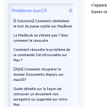
sur Windows
en quelq
n’appara
Problèmes macOS
4DDiG Email Repair
Mac Bo
Suivez c
Réparer les fichiers PST/OST
Réparer 
corrompus
gratuite
[3 Solutions] Comment réinitialiser
le mot de passe oublié sur MacBook
Le MacBook ne s'éteint pas ? Voici
comment le résoudre
Comment résoudre le problème de
la commande Zsh introuvable sur
Mac ?
[2024] Comment récupérer le
dossier Documents disparu sur
macOS?
Guide détaillé sur la façon de
retrouver un document non
enregistré ou supprimé sur votre
Mac