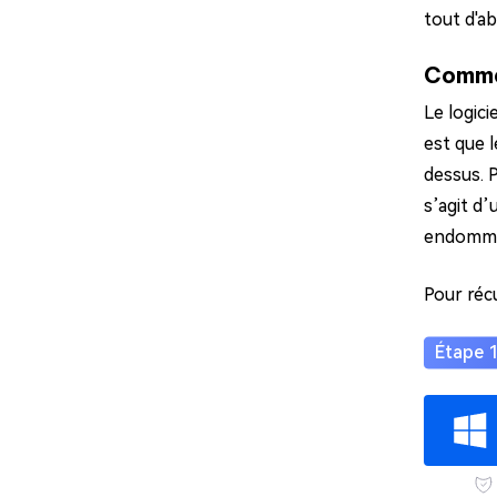
tout d'a
Commen
Le logic
est que 
dessus. P
s’agit d
endomm
Pour réc