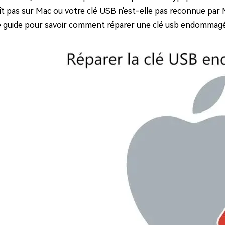
ues minutes
ît pas sur Mac ou votre clé USB n'est-elle pas reconnue par 
ot Genius
e guide pour savoir comment réparer une clé usb endommagé
les problèmes Mac
ment