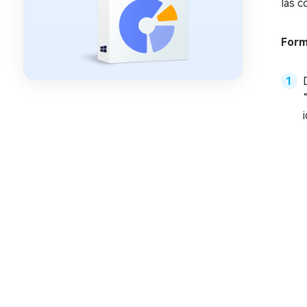
las 
Form