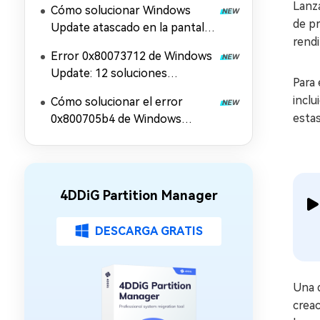
Lanza
Cómo solucionar Windows
de pr
Update atascado en la pantalla
rendi
de reinicio
Error 0x80073712 de Windows
Update: 12 soluciones
Para 
efectivas
incl
Cómo solucionar el error
estas
0x800705b4 de Windows
Update: 11 soluciones
4DDiG Partition Manager
DESCARGA GRATIS
Una 
crea