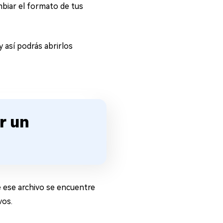
biar el formato de tus
 así podrás abrirlos
r un
e ese archivo se encuentre
vos.