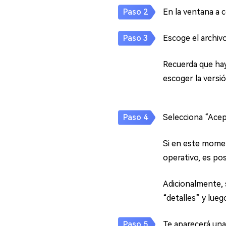
En la ventana a 
Escoge el archiv
Recuerda que hay
escoger la versió
Selecciona “Acept
Si en este momen
operativo, es pos
Adicionalmente, s
“detalles” y lueg
Te aparecerá una