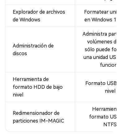
Explorador de archivos
Formatear unidad USB
de Windows
en Windows 11/10/8/7
Administra particiones y
volúmenes de disco,
Administración de
sólo puede formatear
discos
una unidad USB que no
funcione
Herramienta de
Formato USB de bajo
formato HDD de bajo
nivel
nivel
Herramienta de
Redimensionador de
formato USB para
particiones IM-MAGIC
NTFS