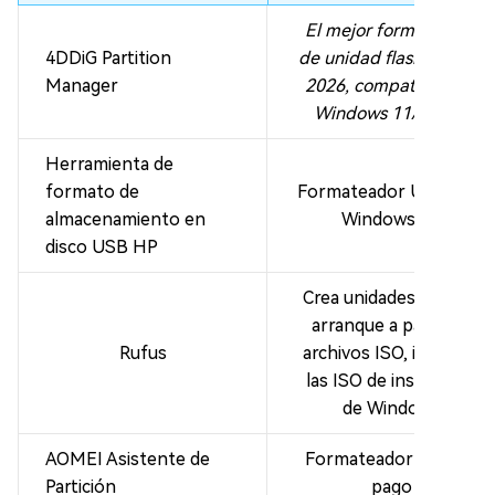
El mejor formateador
4DDiG Partition
de unidad flash USB en
Manager
2026, compatible con
Windows 11/10/8/7
Herramienta de
formato de
Formateador USB para
almacenamiento en
Windows XP
disco USB HP
Crea unidades USB de
arranque a partir de
Rufus
archivos ISO, incluidas
las ISO de instalación
de Windows
AOMEI Asistente de
Formateador USB de
Partición
pago