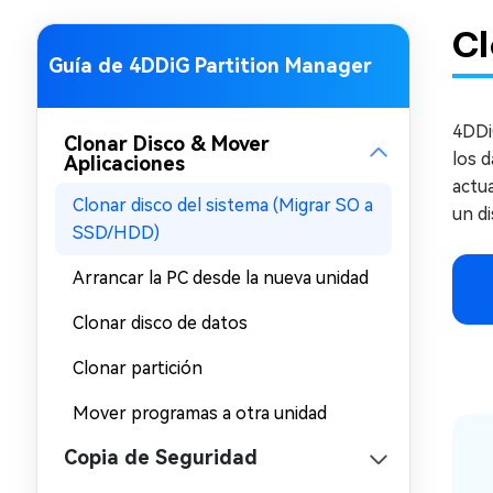
en minutos
Cl
Mac Boot Genius
Guía de 4DDiG Partition Manager
Reparar problemas de Mac
gratis
4DDi
Clonar Disco & Mover
los d
Aplicaciones
actua
Clonar disco del sistema (Migrar SO a
un di
SSD/HDD)
Arrancar la PC desde la nueva unidad
Clonar disco de datos
Clonar partición
Mover programas a otra unidad
Copia de Seguridad