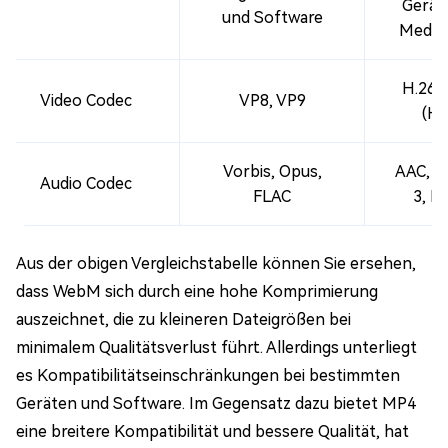
Gerät
und Software
Media
H.264
Video Codec
VP8, VP9
(H
Vorbis, Opus,
AAC, M
Audio Codec
FLAC
3, E
Aus der obigen Vergleichstabelle können Sie ersehen,
dass WebM sich durch eine hohe Komprimierung
auszeichnet, die zu kleineren Dateigrößen bei
minimalem Qualitätsverlust führt. Allerdings unterliegt
es Kompatibilitätseinschränkungen bei bestimmten
Geräten und Software. Im Gegensatz dazu bietet MP4
eine breitere Kompatibilität und bessere Qualität, hat