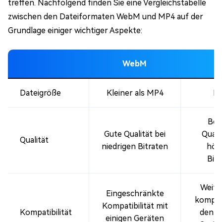
treffen. Nachfolgend finden Sie eine Vergleichstabelle
zwischen den Dateiformaten WebM und MP4 auf der
Grundlage einiger wichtiger Aspekte:
WebM
M
Dateigröße
Kleiner als MP4
Kl
Bes
Gute Qualität bei
Quali
Qualität
niedrigen Bitraten
höh
Bit
Weit
Eingeschränkte
kompat
Kompatibilität mit
Kompatibilität
den m
einigen Geräten