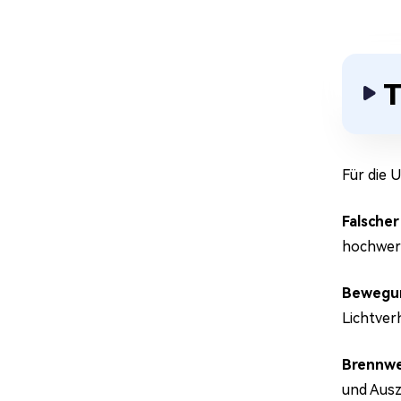
T
Für die 
Falscher 
hochwert
Bewegun
Lichtver
Brennwe
und Ausz