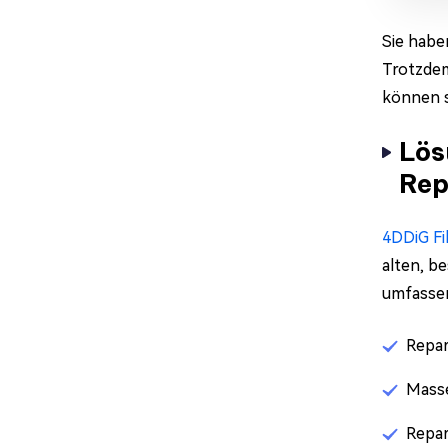
Sie habe
Trotzdem
können s
Lös
Rep
4DDiG Fi
alten, b
umfasse
Repar
Masse
Repar