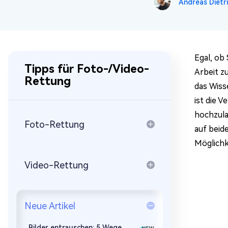
Andreas Dietr
Mac Boot Genius
Mac-Probleme kostenlos
beheben
Egal, ob
Tipps für Foto-/Video-
Arbeit z
Rettung
das Wiss
ist die 
hochzula
Foto-Rettung
auf beid
Möglichke
Video-Rettung
Neue Artikel
Bilder entrauschen: 5 Wege