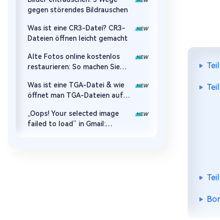
gegen störendes Bildrauschen
Was ist eine CR3-Datei? CR3-
Dateien öffnen leicht gemacht
Alte Fotos online kostenlos
Tei
restaurieren: So machen Sie
alte Bilder wieder wie neu –
Was ist eine TGA-Datei & wie
Tei
ohne Anmeldung & ohne
öffnet man TGA-Dateien auf
Wasserzeichen
jedem Gerät?
„Oops! Your selected image
failed to load“ in Gmail:
Bedeutung, Ursachen & 5
Lösungen
Tei
Bon