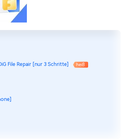
 File Repair [nur 3 Schritte]
heiß
hone]