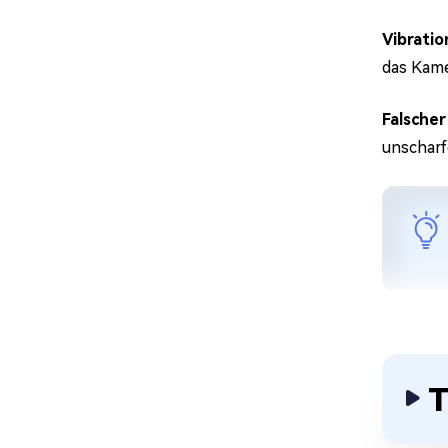
Vibratio
das Kame
Falscher
unscharf
T