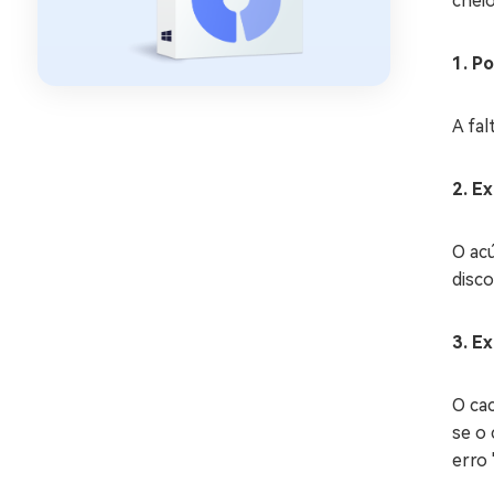
cheio
1. P
A fal
2. E
O ac
disco
3. E
O ca
se o 
erro 