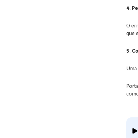
4. P
O err
que 
5. C
Uma 
Porta
como