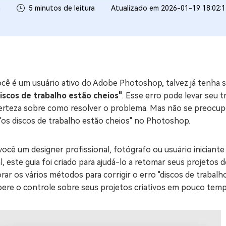
a
5 minutos de leitura
Atualizado em 2026-01-19 18:02:
ne/Android
Excluir arquivos duplicad
Mais Ferramentas
Windows Boot Geni
Corrigir Problemas de W
ocê é um usuário ativo do Adobe Photoshop, talvez já tenha 
Mac Boot Genius
G
discos de trabalho estão cheios"
. Esse erro pode levar seu 
Corrigir Erros de Mac Grá
certeza sobre como resolver o problema. Mas não se preocupe
"os discos de trabalho estão cheios" no Photoshop.
Windows 11 Upgrade
Verificador de Atualizaç
você um designer profissional, fotógrafo ou usuário iniciante 
al, este guia foi criado para ajudá-lo a retomar seus projeto
rar os vários métodos para corrigir o erro "discos de traba
pere o controle sobre seus projetos criativos em pouco temp