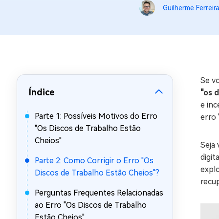
Guilherme Ferreir
Recuperar Dados de WhatsApp no iPho
Se v
Índice
"os 
e in
Parte 1: Possíveis Motivos do Erro
erro 
"Os Discos de Trabalho Estão
Cheios"
Seja 
digit
Parte 2: Como Corrigir o Erro "Os
explo
Discos de Trabalho Estão Cheios"?
recu
Perguntas Frequentes Relacionadas
ao Erro "Os Discos de Trabalho
Estão Cheios"