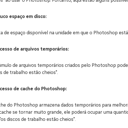
s" ao usar o Photoshop. Portanto, aqui estão alguns possívei
ouco espaço em disco:
ta de espaço disponível na unidade em que o Photoshop está 
xcesso de arquivos temporários:
úmulo de arquivos temporários criados pelo Photoshop pode 
s de trabalho estão cheios".
xcesso de cache do Photoshop:
che do Photoshop armazena dados temporários para melhorar
cache se tornar muito grande, ele poderá ocupar uma quantida
"os discos de trabalho estão cheios".