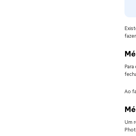
Exist
faze
Mé
Para 
fech
Ao fa
Mé
Um r
Phot