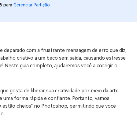
15 para
Gerenciar Partição
os e limpar arquivos inúteis no Mac
us
indows em Minutos
se deparado com a frustrante mensagem de erro que diz,
rátis
trabalho criativo a um beco sem saída, causando estresse
tis
! Neste guia completo, ajudaremos você a corrigir o
 Checker
ão do Windows 11 Grátis
que gosta de liberar sua criatividade por meio da arte
s de uma forma rápida e confiante. Portanto, vamos
lho estão cheios" no Photoshop, permitindo que você
o.