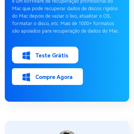
é um software de recuperação profissional do
Mac que pode recuperar dados de discos rígidos
do Mac depois de vaziar o lixo, atualizar o OS,
formatar o disco, etc. Mais de 1000+ formatos
são apoiados para recuperação de dados do Mac.
Teste Grátis
Compre Agora