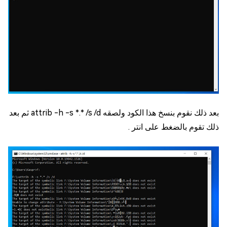
بعد ذلك نقوم بنسخ هذا الكود ولصقه attrib -h -s *.* /s /d ثم بعد
ذلك تقوم بالضغط على انتر .