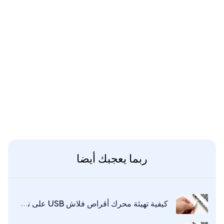
ربما يعجبك أيضا
كيفية تهيئة محرك أقراص فلاش USB على نظام Mac؟ 【文章迁移】