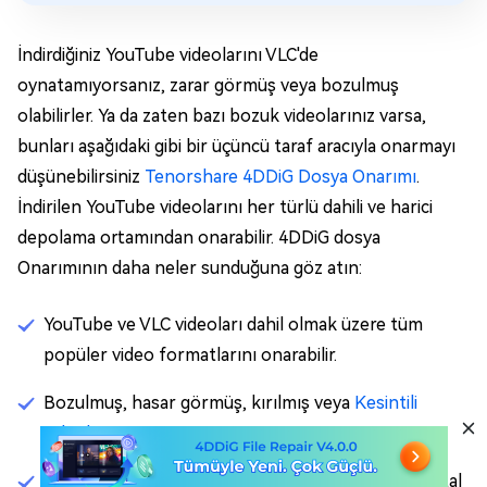
İndirdiğiniz YouTube videolarını VLC'de
oynatamıyorsanız, zarar görmüş veya bozulmuş
olabilirler. Ya da zaten bazı bozuk videolarınız varsa,
bunları aşağıdaki gibi bir üçüncü taraf aracıyla onarmayı
düşünebilirsiniz
Tenorshare 4DDiG Dosya Onarımı
.
İndirilen YouTube videolarını her türlü dahili ve harici
depolama ortamından onarabilir. 4DDiG dosya
Onarımının daha neler sunduğuna göz atın:
YouTube ve VLC videoları dahil olmak üzere tüm
popüler video formatlarını onarabilir.
Bozulmuş, hasar görmüş, kırılmış veya
Kesintili
videolar
.
Sabit disklerdeki, SD kartlardaki, USB'lerdeki ve dijital