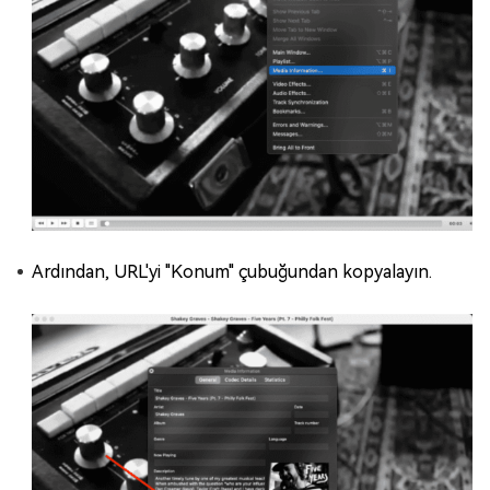
Ardından, URL'yi "Konum" çubuğundan kopyalayın.