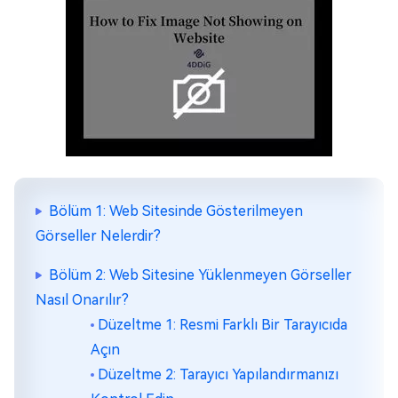
Bölüm 1: Web Sitesinde Gösterilmeyen
Görseller Nelerdir?
Bölüm 2: Web Sitesine Yüklenmeyen Görseller
Nasıl Onarılır?
Düzeltme 1: Resmi Farklı Bir Tarayıcıda
Açın
Düzeltme 2: Tarayıcı Yapılandırmanızı