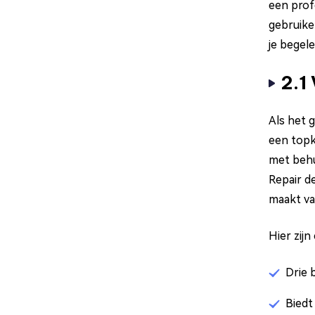
een prof
gebruike
je begele
2.1
Als het 
een topk
met behu
Repair de
maakt va
Hier zij
Drie 
Biedt