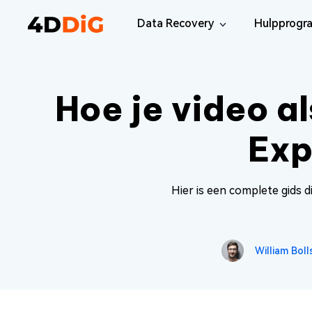
Data Recovery
Hulpprogr
Windows Data Recovery Pro
4DDiG Pa
Herstel verwijderde bestanden van Win
Eenvoudige
Hoe je video a
Mac Data Recovery
4DDiG Dup
Herstel verwijderde bestanden van Ma
Vind en Ve
Exp
Windows Data Recovery Free
Tenorsha
Herstel gratis 100 MB gegevens
Dubbele en
Hier is een complete gids d
Windows 
Herstel Wi
Mac Boot
William Boll
Herstel Ma
Windows 
Gratis Win