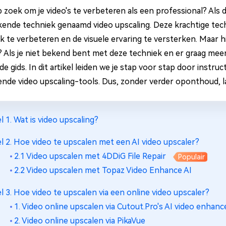
 zoek om je video's te verbeteren als een professional? Als da
ende techniek genaamd video upscaling. Deze krachtige techni
jk te verbeteren en de visuele ervaring te versterken. Maar h
? Als je niet bekend bent met deze techniek en er graag meer
de gids. In dit artikel leiden we je stap voor stap door instr
lende video upscaling-tools. Dus, zonder verder oponthoud, 
l 1. Wat is video upscaling?
l 2. Hoe video te upscalen met een AI video upscaler?
2.1 Video upscalen met 4DDiG File Repair
Populair
2.2 Video upscalen met Topaz Video Enhance AI
l 3. Hoe video te upscalen via een online video upscaler?
1. Video online upscalen via Cutout.Pro's AI video enhanc
2. Video online upscalen via PikaVue