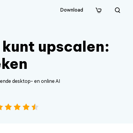
Download
ct
 kunt upscalen:
m
eken
llende desktop- en online AI
n