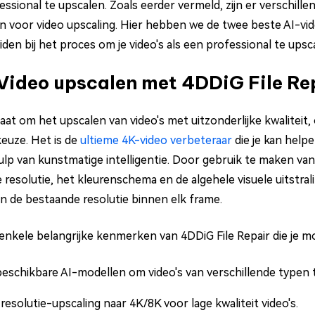
essional te upscalen. Zoals eerder vermeld, zijn er verschill
n voor video upscaling. Hier hebben we de twee beste AI-vi
iden bij het proces om je video's als een professional te ups
 Video upscalen met 4DDiG File Re
gaat om het upscalen van video's met uitzonderlijke kwaliteit
euze. Het is de
ultieme 4K-video verbeteraar
die je kan helpe
lp van kunstmatige intelligentie. Door gebruik te maken va
 resolutie, het kleurenschema en de algehele visuele uitstrali
n de bestaande resolutie binnen elk frame.
n enkele belangrijke kenmerken van 4DDiG File Repair die je 
beschikbare AI-modellen om video's van verschillende typen 
 resolutie-upscaling naar 4K/8K voor lage kwaliteit video's.