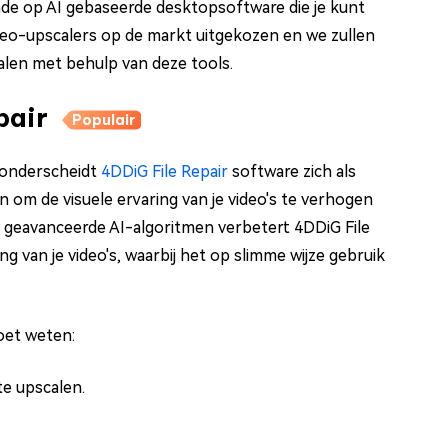
ende op AI gebaseerde desktopsoftware die je kunt
deo-upscalers op de markt uitgekozen en we zullen
calen met behulp van deze tools.
pair
Populair
, onderscheidt
4DDiG File Repair
software zich als
n om de visuele ervaring van je video's te verhogen
n geavanceerde AI-algoritmen verbetert 4DDiG File
ng van je video's, waarbij het op slimme wijze gebruik
moet weten:
te upscalen.