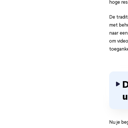
hoge res
De tradi
met behu
naar een
om video
toeganke
D
u
Nu je beg