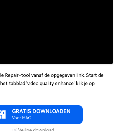
e Repair-tool vanaf de opgegeven link. Start de
et tabblad 'video quality enhance' klik je op
GRATIS DOWNLOADEN
Voor MAC
Veilige download