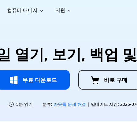
컴퓨터 매니저
지원
능
소셜 미디어
복구 도구
온라
iOS26
one 데이터 복구
Android 데이터 복구
iPhone/iPad 데이터 복구
손실된 Android 데이터 복구
AI
가이드
동영상
사진 복
문서 복
e File Deleter
Dll Fixer
일 열기, 보기, 백업
tsApp 데이터 복구
LINE 데이터 복구
이드 센터
복구
구
구
검색 및 삭제
Windows DLL 오류 수정
sApp 메시지 복구
백업 없이 LINE 채팅 복구
브랜드 리뉴얼
법 가이드
are Cleamio
Email Repair
영상 화
사진 화
오디오
& 해결 방법
화 및 정밀 클린
손상된 PST/OST 파일 복구
질 높이
질 높이
AI
AI
복구
기
기
무료 다운로드
바로 구매
5분 읽기
분류:
아웃룩 문제 해결
| 업데이트 시간: 2026-07-1