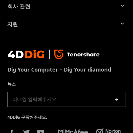
꿀팁 모음
회사 관련
파티션 관리 도구
SD 카드 복구
회사소개
중복 파일 찾기 및 제거
지원
맥 복구 솔루션
비즈니스 문의
손상된 파일 복원
지원센터
윈도우 복구 솔루션
개인정보처리방침
DLL 오류 수정
문의
중복 파일 제거
이용약권
다운로드 센터
USB 복구
Dig Your Computer = Dig Your diamond
쿠키정책(업데이트됨)
스토어
뉴스
제품 가이드
4DDiG 구독해주세요.