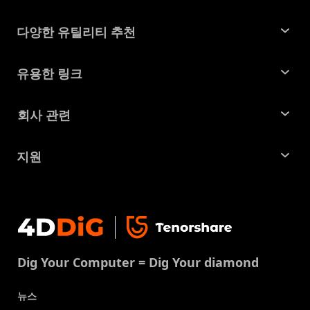
다양한 유틸리티 추천
윈도우 데이터 복구
유용한 링크
맥 데이터 복구
꿀팁 모음
회사 관련
파티션 관리 도구
SD 카드 복구
회사소개
중복 파일 찾기 및 제거
지원
맥 복구 솔루션
비즈니스 문의
손상된 파일 복원
지원센터
윈도우 복구 솔루션
개인정보처리방침
DLL 오류 수정
문의
중복 파일 제거
이용약권
다운로드 센터
USB 복구
Dig Your Computer = Dig Your diamond
쿠키정책(업데이트됨)
스토어
뉴스
제품 가이드