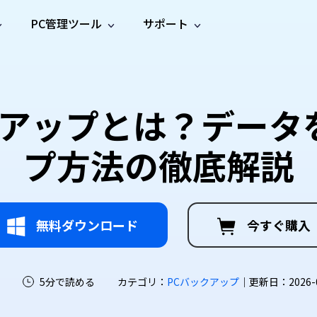
PC管理ツール
サポート
プ
ソーシャルメディア
修復ツール
無料オンラ
iOS26
one データ復元
Android データ復元
ne／iPadのデータを復元
Androidのデータを復元
AI
オンラ
ーガイド
ドキュ
e File Deleter
Dll Fixer
ックアップとは？デー
動画修
写真修
オンラ
tsApp データ復元
LINE データ復元
ガイドセンター
メント
イルを検出・削除
WindowsのDLLエラーを修復
復
復
オンラ
tsAppのデータを復元
LINEのデータを復元
修復
新製
ガイド
are Cleamio
Email Repair
プ方法の徹底解説
品
オンラ
対処法
底クリーンアップ＆最適化
破損したPST/OSTファイルを修復
音声修
動画高
写真高
AI
AI
復
画質化
画質化
無料ダウンロード
今すぐ購入
5分で読める
カテゴリ：
PCバックアップ
｜更新日：2026-07-