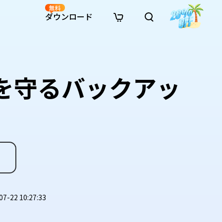
無料
ダウンロード
新着
イン修復
リソース
リソース
AI画像スタイル変換
· Win11制限を回避
· SDカード復元
· HDDデータ復元
· 重複検索（Win）
イン動画修復
· AI 3Dアクションフィギュアプロンプト
タを守るバックアッ
· ハードディスクをクローン
· USBデータ復元
· ゴミ箱復元
· 重複検索（Mac）
イン写真修復
· シネマ風AI画像プロンプト
· Cドライブを拡張
· ファイル復元
· エクセル復元
· ディスク容量を解放
インファイル修復
· アニメ実写化プロンプト
· MBRをGPTに変換
· 写真復元
· 動画復元
· Macストレージを整理
イン音声修復
· AIアニメポートレートプロンプト
· AIレゴ風写真プロンプト
22 10:27:33