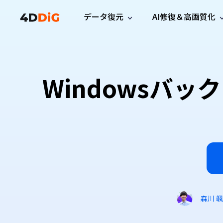
データ復元
AI修復＆高画質化
Windows管理
サポート
PCクリーンアッ
リソース
機能
iPh
Windows データ復元
iPho
Windowsで削除したファイルを復元
サポートセンター
ユーザ
Partition Manager
Duplicat
Windowsバ
Wha
ガイド・お問い合わせ
ユーザー
Windows向けディスク管理ツール
重複ファ
プロ版
無料版
Wha
サブスク更新情報
使い方
Disk Copy
Tenorsh
最新版
最新のお知らせ
ヒントと
ディスクをクローン
Macを徹
Mac データ復元
macOSで削除したファイルを復元
お問い合わせ
新製品
4DDiG File Repair
Windows Backup
AIによるファイル修復と高画質化>>
データ保護向けPCバックアップ
プロ版
無料版
システム修復
Windows Boot Genius
Windowsの問題を数分で修復
森川 颯
Mac Boot Genius
Macの問題を無料で修復