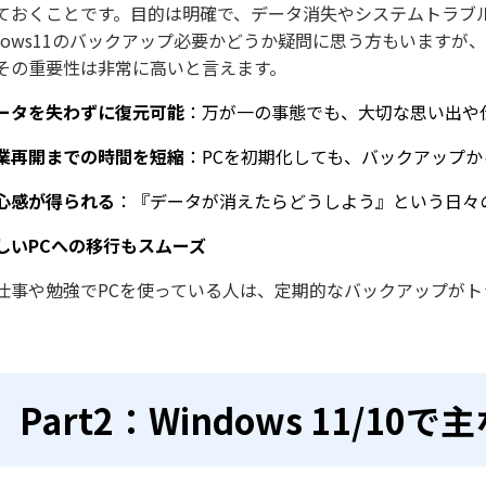
ておくことです。目的は明確で、データ消失やシステムトラブ
ndows11のバックアップ必要かどうか疑問に思う方もいます
その重要性は非常に高いと言えます。
ータを失わずに復元可能
：万が一の事態でも、大切な思い出や
業再開までの時間を短縮
：PCを初期化しても、バックアップ
心感が得られる
：『データが消えたらどうしよう』という日々
しいPCへの移行もスムーズ
仕事や勉強でPCを使っている人は、定期的なバックアップが
Part2：Windows 11/1