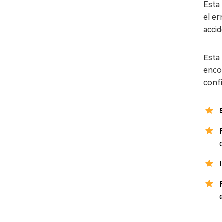
Esta 
el er
accid
Esta 
enco
confi