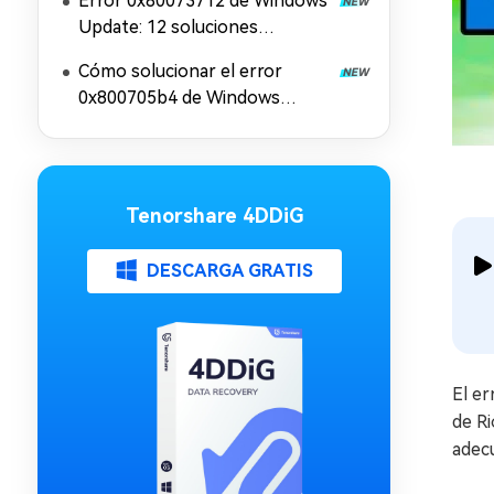
Error 0x80073712 de Windows
Update: 12 soluciones
efectivas
Cómo solucionar el error
0x800705b4 de Windows
Update: 11 soluciones
Tenorshare 4DDiG
DESCARGA GRATIS
El er
de Ri
adec