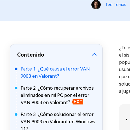
en minutos
Teo Tomás
Mac Boot Genius
Reparar problemas de Mac
gratis
¿Te 
Contenido
el si
popu
Parte 1: ¿Qué causa el error VAN
usuar
9003 en Valorant?
que e
soluc
Parte 2: ¿Cómo recuperar archivos
a juga
eliminados en mi PC por el error
VAN 9003 en Valorant?
HOT
Parte 3: ¿Cómo solucionar el error
VAN 9003 en Valorant en Windows
11?