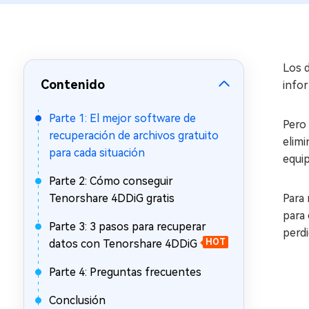
en minutos
Mac Boot Genius
Reparar problemas de Mac
gratis
Los d
Contenido
infor
Parte 1: El mejor software de
Pero
recuperación de archivos gratuito
elimi
para cada situación
equi
Parte 2: Cómo conseguir
Tenorshare 4DDiG gratis
Para 
para 
Parte 3: 3 pasos para recuperar
perdi
datos con Tenorshare 4DDiG
HOT
Parte 4: Preguntas frecuentes
Conclusión