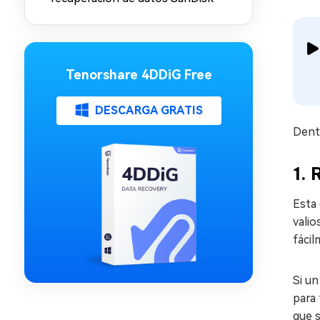
Tenorshare 4DDiG Free
DESCARGA GRATIS
Dent
1. 
Esta
valio
fácil
Si u
para 
que s