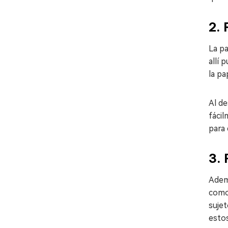
2. 
La pa
allí 
la pa
Al de
fáci
para 
3.
Adem
como 
sujet
estos