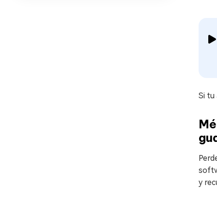
Si tu
Mé
gu
Perde
soft
y rec