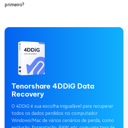
primeiro?
Tenorshare 4DDiG Data
Recovery
O 4DDiG é sua escolha inigualável para recuperar
todos os dados perdidos no computador
Windows/Mac de vários cenários de perda, como
exclusão, formatação, RAW, etc. com uma taxa de