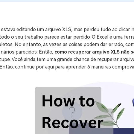
ne/Android
Excluir arquivos duplicad
Mais Ferramentas
estava editando um arquivo XLS, mas perdeu tudo ao clicar no
Windows Boot Geni
todo o seu trabalho parece estar perdido. O Excel é uma ferr
Corrigir Problemas de W
letos. No entanto, às vezes as coisas podem dar errado, com
nários parecidos. Então,
como recuperar arquivo XLS não s
Mac Boot Genius
G
cupe. Você ainda tem uma grande chance de recuperar arquivo
Corrigir Erros de Mac Grá
. Então, continue por aqui para aprender 6 maneiras comprov
Windows 11 Upgrade
Verificador de Atualizaç