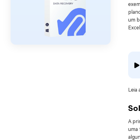
exem
plan
um ba
Excel
Leia 
So
A pr
uma 
algu