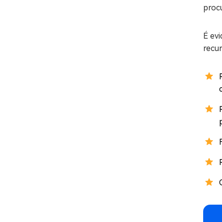
procu
É ev
recur