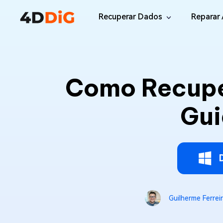
Recuperar Dados
Reparar 
Windows/Mac
Desktop
File R
Windows Data Recovery
Como Recupe
Recuperar Arquivos Apagados de Win
Reparar
Mac Data Recovery
Email 
Gui
Recuperar Arquivos Apagados de Mac
Reparar
DLL Fi
iOS/Android
Corrigi
iPhone Data Recovery
Recuperar Dados Perdidos de iPhone/i
Online
Android Recovery
Online
Guilherme Ferrei
Recuperar Arquivos no Android Sem Ro
Recuper
WhatsApp Recovery