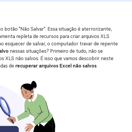
os e limpar arquivos inúteis no Mac
 botão "Não Salvar". Essa situação é aterrorizante,
us
amenta repleta de recursos para criar arquivos XLS
indows em Minutos
o esquecer de salvar, o computador travar de repente
alvo
nessas situações? Primeiro de tudo, não se
rátis
s XLS não salvos. É isso que vamos descobrir neste
tis
adas de
recuperar arquivos Excel não salvos
.
 Checker
ão do Windows 11 Grátis