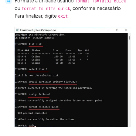
Formate a unidade usando
format fs=fat32 quick
ou
, conforme necessário.
format fs=ntfs quick
Para finalizar, digite
.
exit