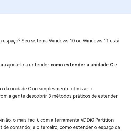
os e limpar arquivos inúteis no Mac
us
indows em Minutos
em espaço? Seu sistema Windows 10 ou Windows 11 está
rátis
tis
para ajudá-lo a entender
como estender a unidade C
e
 Checker
ão do Windows 11 Grátis
o da unidade C ou simplesmente otimizar o
om a gente descobrir 3 métodos práticos de estender
nião, o mais fácil), com a ferramenta 4DDiG Partition
 de comando; e o terceiro, como estender o espaço da