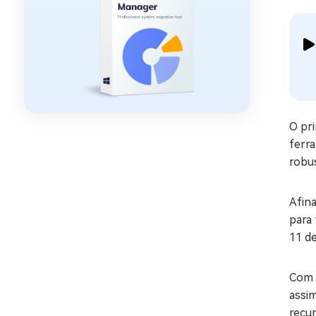
O pr
ferra
robus
Afina
para
11 de
Com o
assi
recur