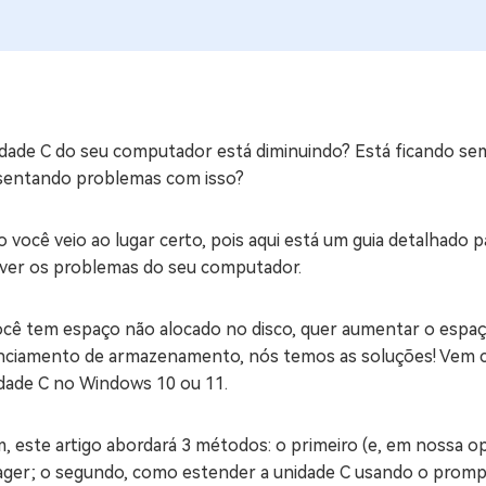
ne/Android
Excluir arquivos duplicad
Mais Ferramentas
Windows Boot Geni
Corrigir Problemas de W
idade C do seu computador está diminuindo? Está ficando s
sentando problemas com isso?
Mac Boot Genius
G
Corrigir Erros de Mac Grá
 você veio ao lugar certo, pois aqui está um guia detalhado 
Windows 11 Upgrade
lver os problemas do seu computador.
Verificador de Atualizaç
ocê tem espaço não alocado no disco, quer aumentar o espaç
nciamento de armazenamento, nós temos as soluções! Vem c
idade C no Windows 10 ou 11.
, este artigo abordará 3 métodos: o primeiro (e, em nossa opi
ger; o segundo, como estender a unidade C usando o prompt