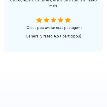
dados, reparo de drives, erros de sistema e muito
mais.
(Clique para avaliar esta postagem)
Generally rated
4.5
(
participou)