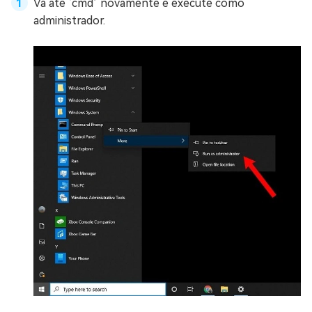
Vá até ‘cmd’ novamente e execute como
administrador.