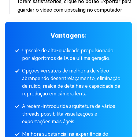
forem satisfatórios, clique no botão Exportar para
guardar o vídeo com upscaling no computador.
Vantagens:
Upscale de alta-qualidade propulsionado
por algoritmos de IA de última geração.
Opções versáteis de melhoria de vídeo
abrangendo desentrelaçamento, eliminação
de ruído, realce de detalhes e capacidade de
reprodução em câmera lenta.
A recém-introduzida arquitetura de vários
threads possibilita visualizações e
exportações mais ágeis.
Melhora substancial na experiência do