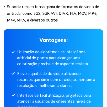
Suporta uma extensa gama de formatos de vídeo de
entrada, como 3G2, 3GP, AVI, DIVX, FLV, MOV, MP4,
M4V, MKV, e diversos outros.
Vantagens:
Utilização de algoritmos de inteligência
artificial de ponta para alcançar uma
colorização precisa e de aspecto realista.
Eleve a qualidade do vídeo utilizando
recursos que diminuem o ruído, aumentam a
resolução e melhoram a clareza.
Interface de fácil utilização, projetada para
atender a usuários de diferentes níveis de