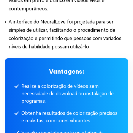
vídeos em preto e branco em vídeos vivos e
contemporâneos.
A interface do NeuralLove foi projetada para ser
simples de utilizar, facilitando o procedimento de
colorização e permitindo que pessoas com variados
níveis de habilidade possam utilizá-lo.
Vantagens:
Realize a colorização de vídeos sem
necessidade de download ou instalação de
programas.
Obtenha resultados de colorização precisos
e realistas, com cores vibrantes.
Visualize imediatamente os efeitos da