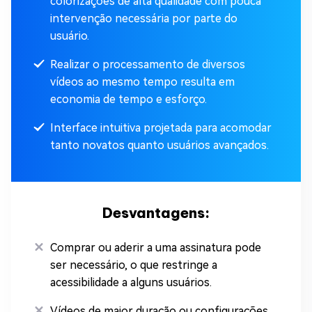
colorizações de alta qualidade com pouca
intervenção necessária por parte do
usuário.
Realizar o processamento de diversos
vídeos ao mesmo tempo resulta em
economia de tempo e esforço.
Interface intuitiva projetada para acomodar
tanto novatos quanto usuários avançados.
Desvantagens:
Comprar ou aderir a uma assinatura pode
ser necessário, o que restringe a
acessibilidade a alguns usuários.
Vídeos de maior duração ou configurações