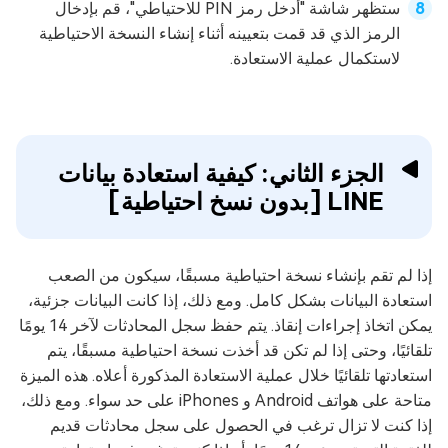
ستظهر شاشة "أدخل رمز PIN للاحتياطي"، قم بإدخال
الرمز الذي قد قمت بتعيينه أثناء إنشاء النسخة الاحتياطية
لاستكمال عملية الاستعادة.
الجزء الثاني: كيفية استعادة بيانات
LINE [بدون نسخ احتياطية]
إذا لم تقم بإنشاء نسخة احتياطية مسبقًا، سيكون من الصعب
استعادة البيانات بشكل كامل. ومع ذلك، إذا كانت البيانات جزئية،
يمكن اتخاذ إجراءات إنقاذ. يتم حفظ سجل المحادثات لآخر 14 يومًا
تلقائيًا، وحتى إذا لم تكن قد أخذت نسخة احتياطية مسبقًا، يتم
استعادتها تلقائيًا خلال عملية الاستعادة المذكورة أعلاه. هذه الميزة
متاحة على هواتف Android و iPhones على حد سواء. ومع ذلك،
إذا كنت لا تزال ترغب في الحصول على سجل محادثات قديم