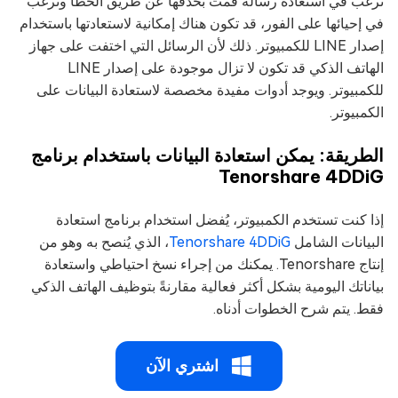
ترغب في استعادة رسالة قمت بحذفها عن طريق الخطأ وترغب
في إحيائها على الفور، قد تكون هناك إمكانية لاستعادتها باستخدام
إصدار LINE للكمبيوتر. ذلك لأن الرسائل التي اختفت على جهاز
الهاتف الذكي قد تكون لا تزال موجودة على إصدار LINE
للكمبيوتر. ويوجد أدوات مفيدة مخصصة لاستعادة البيانات على
الكمبيوتر.
الطريقة: يمكن استعادة البيانات باستخدام برنامج
Tenorshare 4DDiG
إذا كنت تستخدم الكمبيوتر، يُفضل استخدام برنامج استعادة
البيانات الشامل
Tenorshare 4DDiG
، الذي يُنصح به وهو من
إنتاج Tenorshare. يمكنك من إجراء نسخ احتياطي واستعادة
بياناتك اليومية بشكل أكثر فعالية مقارنةً بتوظيف الهاتف الذكي
فقط. يتم شرح الخطوات أدناه.
اشتري الآن