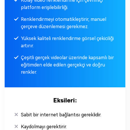
Kolay video renklendirme için çevrimiçi
platform erişilebilirliği.
Renklendirmeyi otomatikleştirir, manuel
çerçeve düzenlemesi gerekmez.
Yüksek kaliteli renklendirme görsel çekiciliği
artırır.
Çeşitli gerçek videolar üzerinde kapsamlı bir
eğitimden elde edilen gerçekçi ve doğru
renkler.
Eksileri:
Sabit bir internet bağlantısı gereklidir.
Kaydolmayı gerektirir.