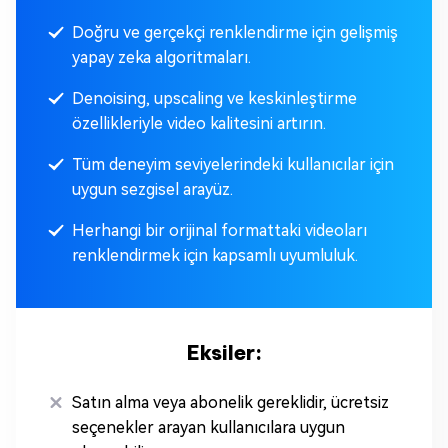
Doğru ve gerçekçi renklendirme için gelişmiş
yapay zeka algoritmaları.
Denoising, upscaling ve keskinleştirme
özellikleriyle video kalitesini artırın.
Tüm deneyim seviyelerindeki kullanıcılar için
uygun sezgisel arayüz.
Herhangi bir orijinal formattaki videoları
renklendirmek için kapsamlı uyumluluk.
Eksiler:
Satın alma veya abonelik gereklidir, ücretsiz
seçenekler arayan kullanıcılara uygun