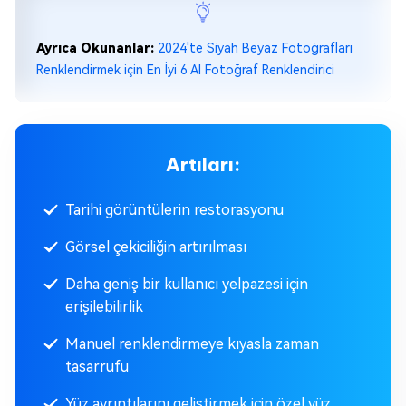
Ayrıca Okunanlar:
2024'te Siyah Beyaz Fotoğrafları
Renklendirmek için En İyi 6 AI Fotoğraf Renklendirici
Artıları:
Tarihi görüntülerin restorasyonu
Görsel çekiciliğin artırılması
Daha geniş bir kullanıcı yelpazesi için
erişilebilirlik
Manuel renklendirmeye kıyasla zaman
tasarrufu
Yüz ayrıntılarını geliştirmek için özel yüz