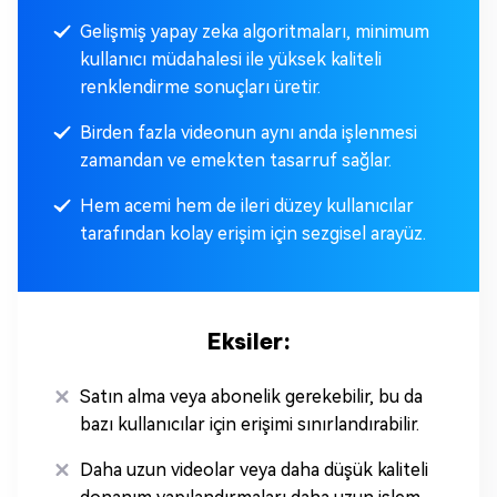
Gelişmiş yapay zeka algoritmaları, minimum
kullanıcı müdahalesi ile yüksek kaliteli
renklendirme sonuçları üretir.
Birden fazla videonun aynı anda işlenmesi
zamandan ve emekten tasarruf sağlar.
Hem acemi hem de ileri düzey kullanıcılar
tarafından kolay erişim için sezgisel arayüz.
Eksiler:
Satın alma veya abonelik gerekebilir, bu da
bazı kullanıcılar için erişimi sınırlandırabilir.
Daha uzun videolar veya daha düşük kaliteli