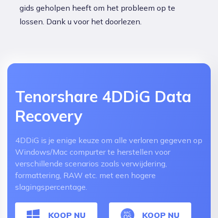
gids geholpen heeft om het probleem op te
lossen. Dank u voor het doorlezen.
Tenorshare 4DDiG Data
Recovery
4DDiG is je enige keuze om alle verloren gegeven op
Windows/Mac compurter te herstellen voor
verschillende scenarios zoals verwijdering,
formattering, RAW etc. met een hogere
slagingspercentage.
KOOP NU
KOOP NU