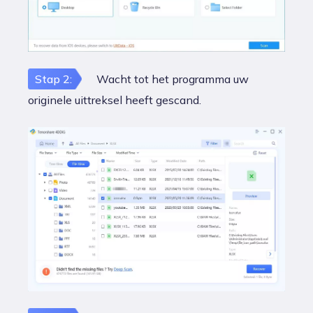
Stap 2:
Wacht tot het programma uw
originele uittreksel heeft gescand.