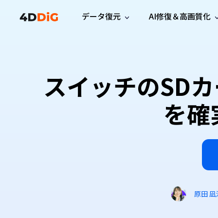
データ復元
AI修復＆高画質化
Windows管理
サポート
PCクリーンアッ
リソース
機能
iPh
Windows データ復元
iPho
Windowsで削除したファイルを復元
サポートセンター
ユーザ
Partition Manager
Duplicat
スイッチのSD
Wha
ガイド・お問い合わせ
ユーザー
Windows向けディスク管理ツール
重複ファ
プロ版
無料版
Wha
サブスク更新情報
使い方
Disk Copy
Tenorsh
を確
最新版
最新のお知らせ
ヒントと
ディスクをクローン
Macを徹
Mac データ復元
macOSで削除したファイルを復元
お問い合わせ
新製品
4DDiG File Repair
Windows Backup
AIによるファイル修復と高画質化>>
データ保護向けPCバックアップ
プロ版
無料版
システム修復
Windows Boot Genius
Windowsの問題を数分で修復
原田 凪
Mac Boot Genius
Macの問題を無料で修復