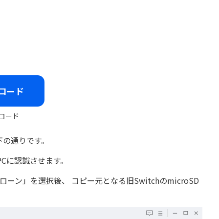
ロード
ロード
以下の通りです。
をPCに認識させます。
クローン」を選択後、 コピー元となる旧SwitchのmicroSD