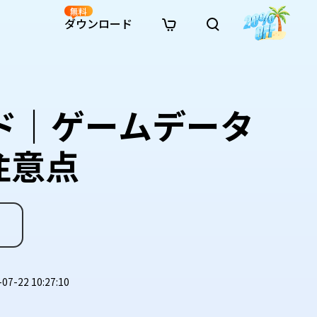
無料
ダウンロード
新着
イン修復
リソース
リソース
AI画像スタイル変換
· Win11制限を回避
· SDカード復元
· HDDデータ復元
· 重複検索（Win）
イン動画修復
· AI 3Dアクションフィギュアプロンプト
ド｜ゲームデータ
· ハードディスクをクローン
· USBデータ復元
· ゴミ箱復元
· 重複検索（Mac）
イン写真修復
· シネマ風AI画像プロンプト
· Cドライブを拡張
· ファイル復元
· エクセル復元
· ディスク容量を解放
インファイル修復
· アニメ実写化プロンプト
· MBRをGPTに変換
· 写真復元
· 動画復元
· Macストレージを整理
注意点
イン音声修復
· AIアニメポートレートプロンプト
· AIレゴ風写真プロンプト
-22 10:27:10