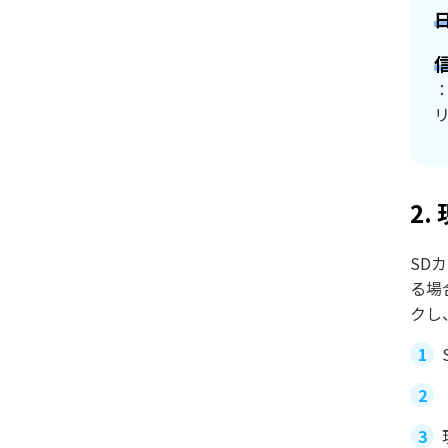
2
SD
る場
クし