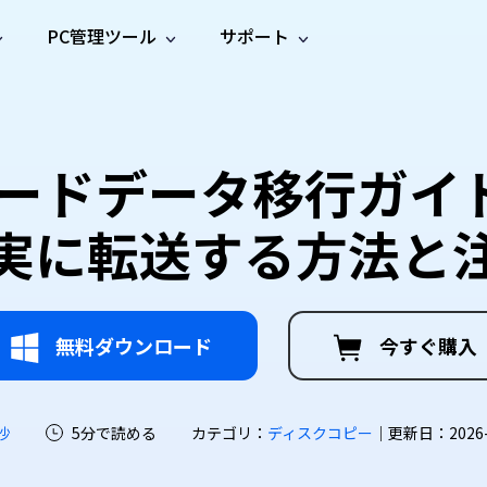
PC管理ツール
サポート
プ
ソーシャルメディア
修復ツール
無料オンラ
iOS26
one データ復元
Android データ復元
ne／iPadのデータを復元
Androidのデータを復元
AI
オンラ
ーガイド
ドキュ
e File Deleter
Dll Fixer
カードデータ移行ガイ
動画修
写真修
オンラ
tsApp データ復元
LINE データ復元
ガイドセンター
メント
イルを検出・削除
WindowsのDLLエラーを修復
復
復
オンラ
tsAppのデータを復元
LINEのデータを復元
修復
新製
ガイド
are Cleamio
Email Repair
実に転送する方法と
品
オンラ
対処法
底クリーンアップ＆最適化
破損したPST/OSTファイルを修復
音声修
動画高
写真高
AI
AI
復
画質化
画質化
無料ダウンロード
今すぐ購入
沙
5分で読める
カテゴリ：
ディスクコピー
｜更新日：2026-07