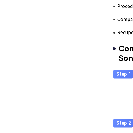
Procedu
Compat
Recuper
Com
Son