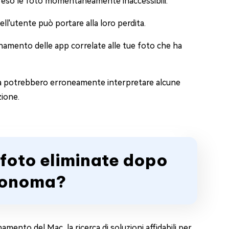
reso le foto momentaneamente inaccessibili.
ell'utente può portare alla loro perdita.
namento delle app correlate alle tue foto che ha
ema potrebbero erroneamente interpretare alcune
zione.
 foto eliminate dopo
Sonoma?
mento del Mac, la ricerca di soluzioni affidabili per