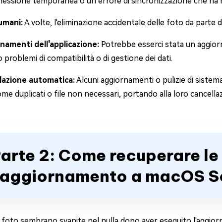
nessione temporanea o un errore di sincronizzazione che ha 
 umani:
A volte, l'eliminazione accidentale delle foto da parte d
namenti dell'applicazione:
Potrebbe esserci stata un aggior
 problemi di compatibilità o di gestione dei dati.
lazione automatica:
Alcuni aggiornamenti o pulizie di sist
me duplicati o file non necessari, portando alla loro cancella
arte 2: Come recuperare le
'aggiornamento a macOS 
 foto sembrano svanite nel nulla dopo aver eseguito l'aggiorna