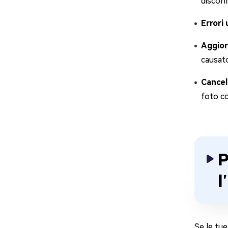
discon
Errori
Aggior
causato
Cancel
foto co
P
l
Se le tue