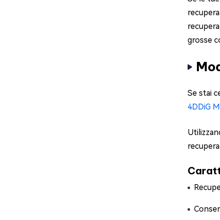
recupera
recupera
grosse c
Mod
Se stai 
4DDiG M
Utilizzan
recuperar
Caratt
Recuper
Consent