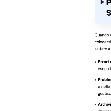
P
S
Quando c
chieders
aiutare a
Errori
eseguit
Problem
e nelle
gestisc
Archiv