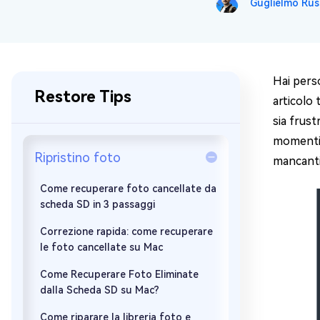
Guglielmo Rus
Windows 
Controllo g
Hai pers
Restore Tips
articolo 
sia frust
momenti s
Ripristino foto
mancant
Come recuperare foto cancellate da
scheda SD in 3 passaggi
Correzione rapida: come recuperare
le foto cancellate su Mac
Come Recuperare Foto Eliminate
dalla Scheda SD su Mac?
Come riparare la libreria foto e