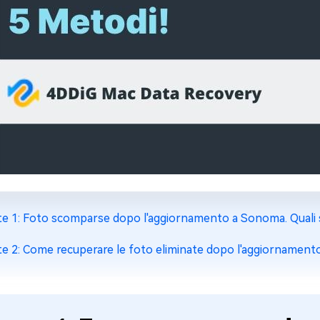
te 1: Foto scomparse dopo l'aggiornamento a Sonoma. Quali 
te 2: Come recuperare le foto eliminate dopo l'aggiorname