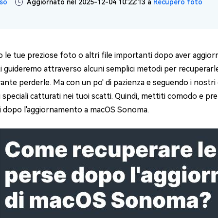
so
Aggiornato nel 2025-12-04 10:22:13 a
Recupero foto
4DDiG Email Repair
NUOVO
11 Upgrade Checker
Ripara i file PST/OST di Outlook danneggiati
ratuito dell'aggiornamento di Windows 11
o le tue preziose foto o altri file importanti dopo aver agg
ti guideremo attraverso alcuni semplici metodi per recuperarl
rante perderle. Ma con un po' di pazienza e seguendo i nostri co
peciali catturati nei tuoi scatti. Quindi, mettiti comodo e pre
i dopo l'aggiornamento a macOS Sonoma.