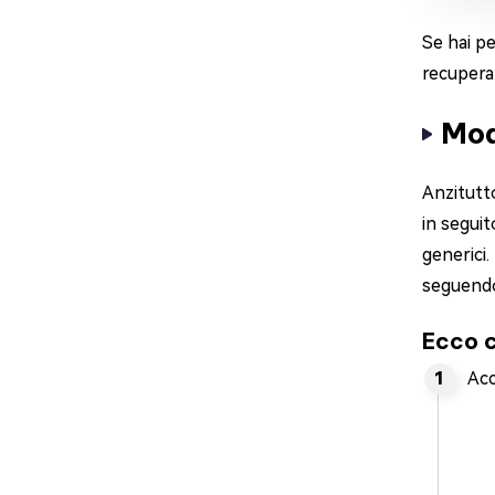
Se hai p
recuperar
Mod
Anzitutto
in seguit
generici.
seguendo
Ecco c
Acc