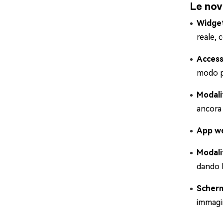
Le nov
Widget
reale, 
Access
modo pi
Modali
ancora 
App we
Modali
dando l
Scherm
immagin