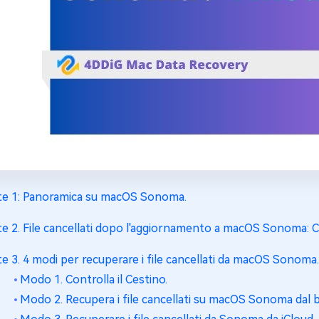
te 1: Panoramica su macOS Sonoma.
te 2. File cancellati dopo l'aggiornamento a macOS Sonoma: C
te 3. 4 modi per recuperare i file cancellati da macOS Sonoma.
Modo 1. Controlla il Cestino.
Modo 2. Recupera i file cancellati su macOS Sonoma dal 