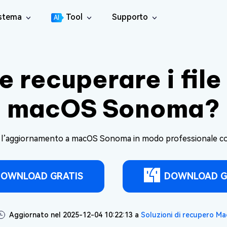
istema
Tool
Supporto
AI
Centro di Supporto
4DDiG File Repair
tition Manager
Guide, Licenza, Contatti
l Disco per Windows
Riparazione di video, audio e file
recuperare i file
Guida utente
4DDiG Video Repair
licate File Deleter
Centro guida per l'utente
Riparare i Video Danneggiati
muovere i File Duplicati
macOS Sonoma?
Come Guidare
4DDiG Photo Repair
re Cleamio
New
Tutti i suggerimenti & Le soluzioni
Riparare le foto danneggiate
e duplicati e pulisci i file spazzatura su Mac
opo l’aggiornamento a macOS Sonoma in modo professionale 
YouTube
4DDiG Document Repair
 Fixer
Canale Ufficiale di YouTube
Riparare documenti danneggiati
ti gli errori DLL su Windows
OWNLOAD GRATIS
DOWNLOAD G
4DDiG Audio Repair
Boot Genius
Salva i file audio danneggiati
roblemi di Windows in pochi minuti
4DDiG Online File Repair
 Genius
GRATIS
Aggiornato nel 2025-12-04 10:22:13 a
Soluzioni di recupero Ma
Ripara file corrotti online
atuitamente i problemi del Mac