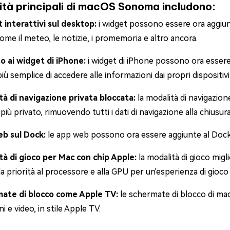
ità principali di macOS Sonoma includono:
 interattivi sul desktop:
i widget possono essere ora aggiun
come il meteo, le notizie, i promemoria e altro ancora.
o ai widget di iPhone:
i widget di iPhone possono ora essere
ù semplice di accedere alle informazioni dai propri dispositivi
tà di navigazione privata bloccata:
la modalità di navigazio
più privato, rimuovendo tutti i dati di navigazione alla chiusur
b sul Dock:
le app web possono ora essere aggiunte al Dock,
tà di gioco per Mac con chip Apple:
la modalità di gioco migl
a priorità al processore e alla GPU per un'esperienza di gioco p
ate di blocco come Apple TV:
le schermate di blocco di m
i e video, in stile Apple TV.