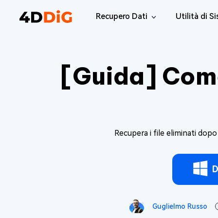
Recupero Dati
Utilità di S
Windows Data Recovery Pro
4DDiG Par
Recuperare i file cancellati da Win
Gestione de
[Guida] Come 
Mac Data Recovery
4DDiG Dup
Recuperare i file eliminati da MacOS
Trovare e Ri
Windows Data Recovery Free
Tenorsha
Recuperare 2 GB di dati gratuitamente
Elimina i fil
Recupera i file eliminati d
4DDiG DLL
Correggi tut
D
Windows 
Riparate i p
Mac Boot
Guglielmo Russo
Riparare gr