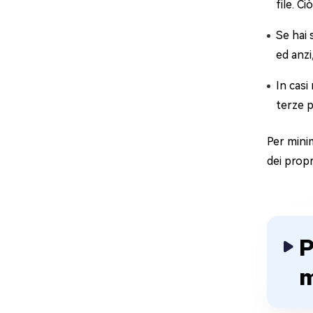
file. C
Se hai 
ed anzi
In casi
terze p
Per minim
dei prop
P