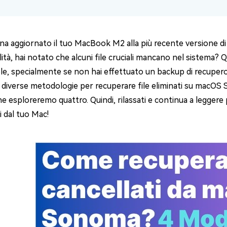
4DDiG Email Repair
NUOVO
11 Upgrade Checker
Ripara i file PST/OST di Outlook danneggiati
ratuito dell'aggiornamento di Windows 11
na aggiornato il tuo MacBook M2 alla più recente versione di
ità, hai notato che alcuni file cruciali mancano nel sistema?
e, specialmente se non hai effettuato un backup di recupero. 
 diverse metodologie per recuperare file eliminati su macO
ne esploreremo quattro. Quindi, rilassati e continua a leggere 
i dal tuo Mac!