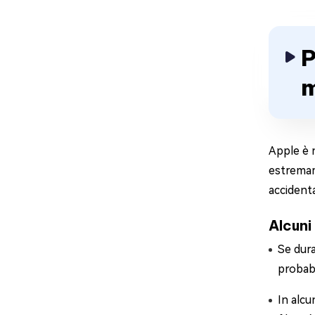
P
m
Apple è n
estremam
accidenta
Alcuni
Se dura
probabi
In alcu