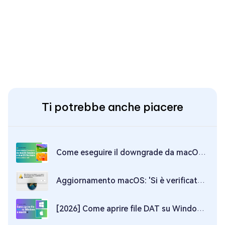
Ti potrebbe anche piacere
Come eseguire il downgrade da macOS Sonoma a Ventura senza perdere dati?
Aggiornamento macOS: 'Si è verificato un errore durante la preparazione dell'installazione'. 7 soluzioni!
[2026] Come aprire file DAT su Windows e Mac?