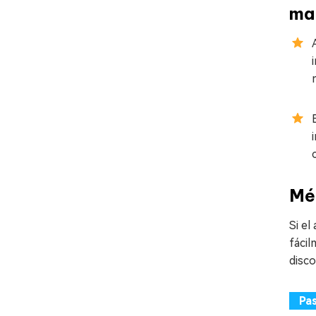
ma
Mé
Si el
fácil
disco