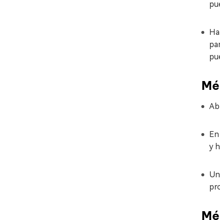
pu
Ha
pan
pue
Mét
Ab
En
y h
Una
pr
Mét