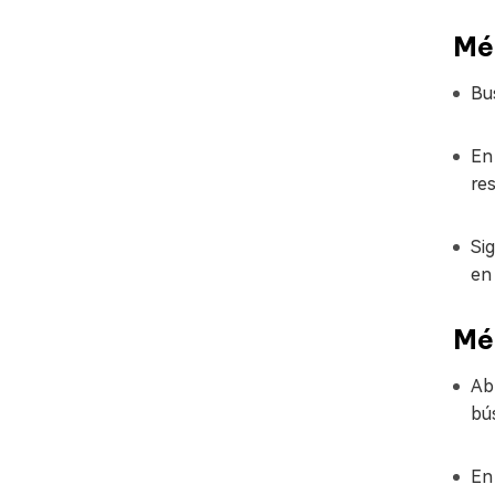
Mét
Bu
En
res
Si
en
Mét
Ab
bú
En 