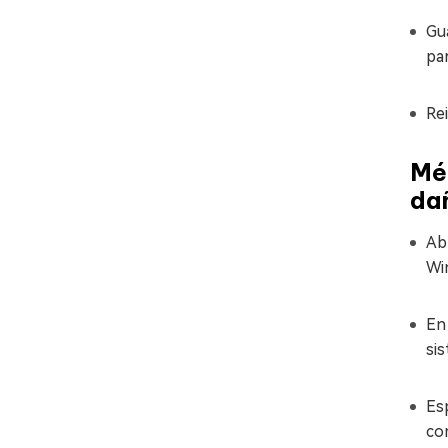
Gu
pa
Re
Mé
da
Ab
Wi
En
si
Esp
co