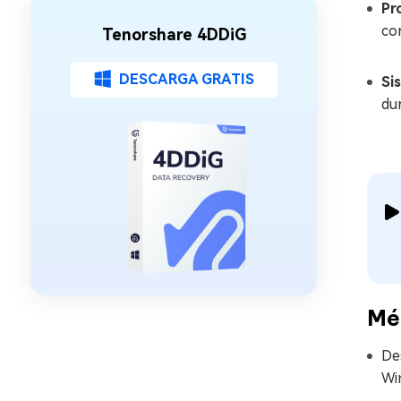
Pr
cor
Tenorshare 4DDiG
DESCARGA GRATIS
Si
du
Mét
De
Win