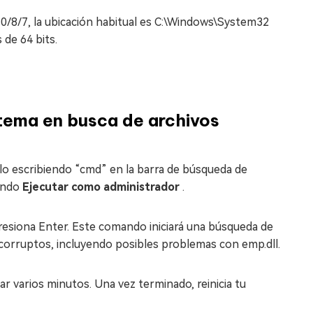
10/8/7, la ubicación habitual es C:\Windows\System32
de 64 bits.
tema en busca de archivos
o escribiendo “cmd” en la barra de búsqueda de
iendo
Ejecutar como administrador
.
resiona Enter. Este comando iniciará una búsqueda de
 corruptos, incluyendo posibles problemas con emp.dll.
mar varios minutos. Una vez terminado, reinicia tu