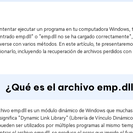
l intentar ejecutar un programa en tu computadora Windows, 
ntrado emp.dll” o “emp.dll no se ha cargado correctamente”
verse con varios métodos. En este artículo, te presentaremos
ionarlo, incluyendo la recuperación de archivos perdidos co
¿Qué es el archivo emp.dl
rchivo emp.dll es un módulo dinámico de Windows que muchas
 significa “Dynamic Link Library” (Librería de Vínculo Dinámi
ueden ser utilizados por múltiples programas al mismo tiemp
trar el archivo emp.dll, se produce el error que impide el f