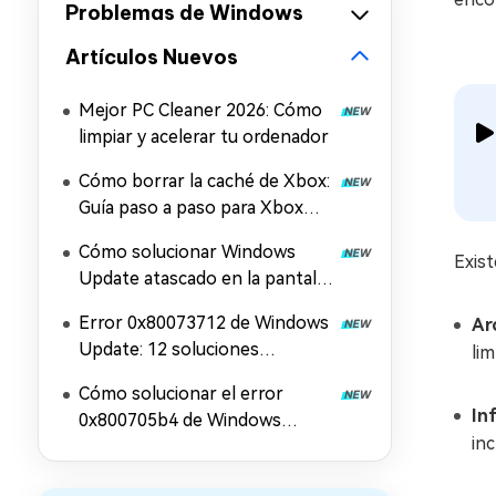
Problemas de Windows
Artículos Nuevos
Mejor PC Cleaner 2026: Cómo
limpiar y acelerar tu ordenador
Cómo borrar la caché de Xbox:
Guía paso a paso para Xbox
Series X/S y la aplicación Xbox
Cómo solucionar Windows
Exist
Update atascado en la pantalla
de reinicio
Error 0x80073712 de Windows
Ar
Update: 12 soluciones
li
efectivas
Cómo solucionar el error
In
0x800705b4 de Windows
inc
Update: 11 soluciones