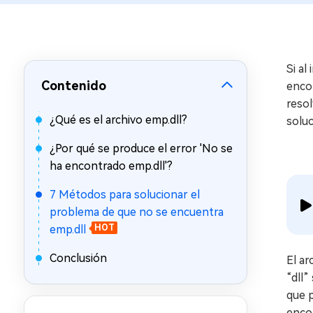
en minutos
Mac Boot Genius
Reparar problemas de Mac
gratis
Si a
Contenido
enco
resol
¿Qué es el archivo emp.dll?
soluc
¿Por qué se produce el error 'No se
ha encontrado emp.dll'?
7 Métodos para solucionar el
problema de que no se encuentra
emp.dll
HOT
Conclusión
El a
“dll”
que p
encon