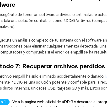
lware
Asegúrate de tener un software antivirus o antimalware actua
instala una solución confiable, como 4DDiG Antivirus (compat
malware).
Ejecuta un análisis completo de tu sistema con el software ant
instrucciones para eliminar cualquier amenaza detectada. Una v
computadora y comprueba si el error de emp.dll se ha resuelt
todo 7: Recuperar archivos perdido
 archivo emp.dll ha sido eliminado accidentalmente o dañado,
mente. 4DDiG es una solución potente y confiable para la re
s duros internos, unidades USB, tarjetas SD y más. Estos son 
: Ve a la página web oficial de 4DDiG y descarga el pr