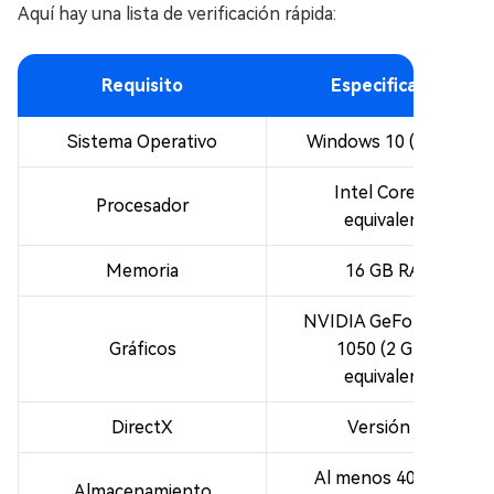
Aquí hay una lista de verificación rápida:
Requisito
Especificación
Sistema Operativo
Windows 10 (64 bits)
Intel Core i5 o
Procesador
equivalente
Memoria
16 GB RAM
NVIDIA GeForce GTX
Gráficos
1050 (2 GB) o
equivalente
DirectX
Versión 11
Al menos 40 GB de
Almacenamiento