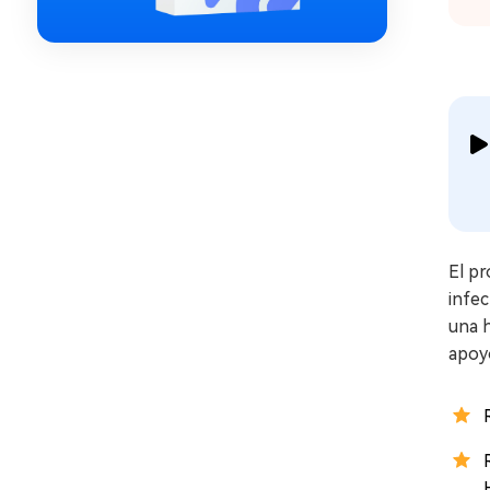
El p
infec
una 
apoyo