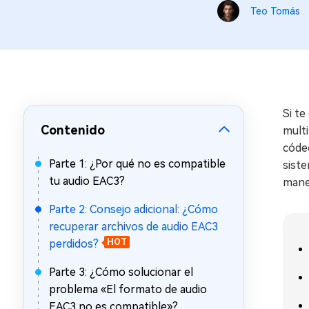
en minutos
Teo Tomás
Mac Boot Genius
Reparar problemas de Mac
gratis
Si te
Contenido
multi
códec
Parte 1: ¿Por qué no es compatible
siste
tu audio EAC3?
maner
Parte 2: Consejo adicional: ¿Cómo
recuperar archivos de audio EAC3
perdidos?
HOT
Parte 3: ¿Cómo solucionar el
problema «El formato de audio
EAC3 no es compatible»?