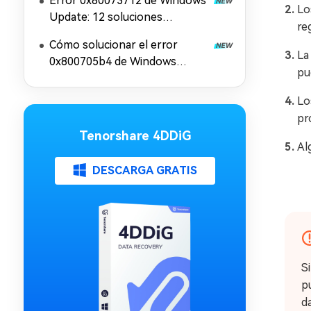
Error 0x80073712 de Windows
Lo
Update: 12 soluciones
re
efectivas
Cómo solucionar el error
La
0x800705b4 de Windows
pu
Update: 11 soluciones
Lo
pr
Tenorshare 4DDiG
Al
DESCARGA GRATIS
S
p
d